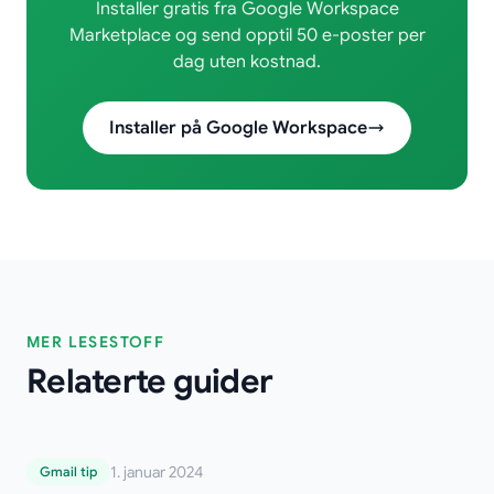
Installer gratis fra Google Workspace
Marketplace og send opptil 50 e-poster per
dag uten kostnad.
Installer på Google Workspace
MER LESESTOFF
Relaterte guider
Lesebekreftelse i Gmail: En komplett og
1. januar 2024
Gmail tip