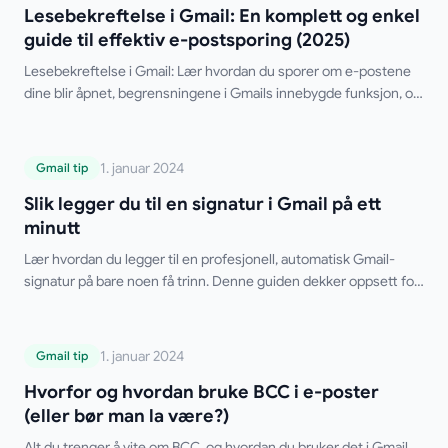
enkel guide til effektiv e-postsporing
Lesebekreftelse i Gmail: En komplett og enkel
(2025)
guide til effektiv e-postsporing (2025)
Lesebekreftelse i Gmail: Lær hvordan du sporer om e-postene
dine blir åpnet, begrensningene i Gmails innebygde funksjon, og
de beste gratis tredjepartsverktøyene.
Slik legger du til en signatur i Gmail på ett
1. januar 2024
Gmail tip
minutt
Slik legger du til en signatur i Gmail på ett
minutt
Lær hvordan du legger til en profesjonell, automatisk Gmail-
signatur på bare noen få trinn. Denne guiden dekker oppsett for
datamaskin og mobil, flere signaturer, HTML-formatering og tips
for feilsøking. Si farvel til å skrive signaturen manuelt hver gang.
Hvorfor og hvordan bruke BCC i e-poster
1. januar 2024
Gmail tip
(eller bør man la være?)
Hvorfor og hvordan bruke BCC i e-poster
(eller bør man la være?)
Alt du trenger å vite om BCC, og hvordan du bruker det i Gmail