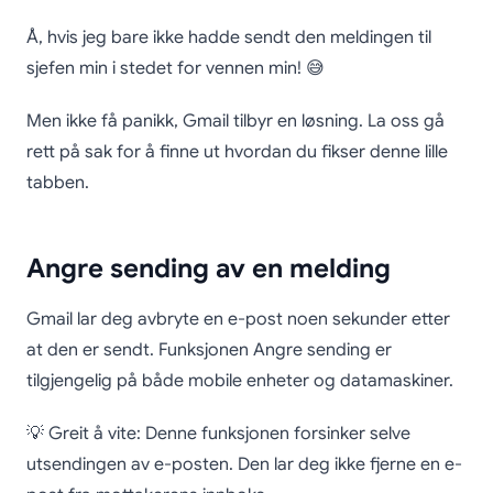
Hvordan angre en e-
Å, hvis jeg bare ikke hadde sendt den meldingen til
post sendt i Gmail
sjefen min i stedet for vennen min! 😅
Men ikke få panikk, Gmail tilbyr en løsning. La oss gå
rett på sak for å finne ut hvordan du fikser denne lille
tabben.
Angre sending av en melding
Gmail lar deg avbryte en e-post noen sekunder etter
at den er sendt. Funksjonen Angre sending er
tilgjengelig på både mobile enheter og datamaskiner.
💡 Greit å vite: Denne funksjonen forsinker selve
utsendingen av e-posten. Den lar deg ikke fjerne en e-