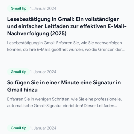
Lesebestätigung in Gmail: Ein
1. Januar 2024
Gmail tip
vollständiger und einfacher Leitfaden zur
Lesebestätigung in Gmail: Ein vollständiger
effektiven E-Mail-Nachverfolgung (2025)
und einfacher Leitfaden zur effektiven E-Mail-
Nachverfolgung (2025)
Lesebestätigung in Gmail: Erfahren Sie, wie Sie nachverfolgen
können, ob Ihre E-Mails geöffnet wurden, wo die Grenzen der
nativen Gmail-Funktion liegen und welches die besten
kostenlosen Drittanbieter-Tools sind.
So fügen Sie in einer Minute eine Signatur
1. Januar 2024
Gmail tip
in Gmail hinzu
So fügen Sie in einer Minute eine Signatur in
Gmail hinzu
Erfahren Sie in wenigen Schritten, wie Sie eine professionelle,
automatische Gmail-Signatur einrichten! Dieser Leitfaden
behandelt Desktop- und Mobil-Setups, mehrere Signaturen,
HTML-Formatierung und Tipps zur Fehlerbehebung.
Verabschieden Sie sich vom manuellen Tippen Ihrer Signatur!
Warum und wie man BCC in E-Mails
1. Januar 2024
Gmail tip