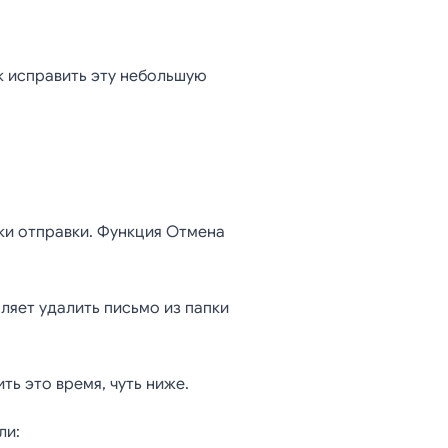
исьма в
ак исправить эту небольшую
ки отправки. Функция Отмена
ляет удалить письмо из папки
ть это время, чуть ниже.
ли: