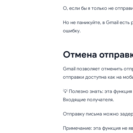
Как от
О, если бы я только не отправ
Но не паникуйте, в Gmail есть
ошибку.
Отмена отправ
Gmail позволяет отменить отп
отправки доступна как на моб
💡 Полезно знать: эта функци
Входящие получателя.
Отправку письма можно задерж
Примечание: эта функция не я