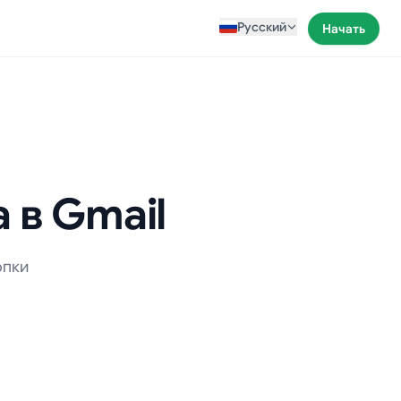
Русский
Начать
 в Gmail
опки