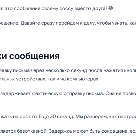
менить отправку п
ил это сообщение своему боссу вместо друга! 😅
Gmail
 решение. Давайте сразу перейдем к делу, чтобы узнать, к
ки сообщения
равку письма через несколько секунд после нажатия кноп
ильных устройствах, так и на компьютерах.
я задерживает фактическую отправку письма. Она не позво
ать на срок от 5 до 30 секунд. Мы разберем, как настрои
вляется безотказной! Задержка может быть сокращена, ес