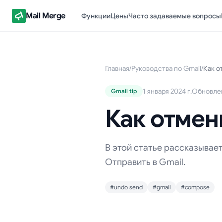
Mail Merge
Функции
Цены
Часто задаваемые вопросы
Главная
/
Руководства по Gmail
/
Как о
1 января 2024 г.
Обновлено
Gmail tip
Как отмен
В этой статье рассказывает
Отправить в Gmail.
#undo send
#gmail
#compose