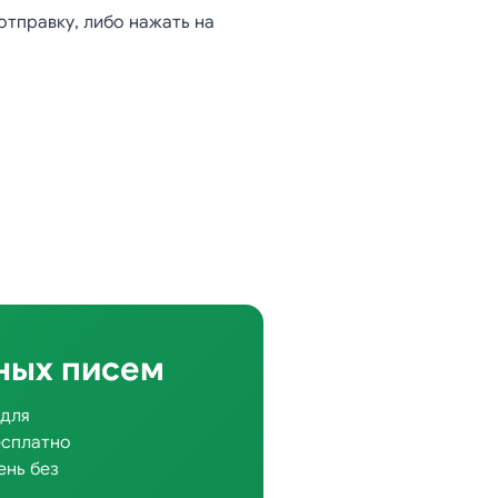
отправку, либо нажать на
ных писем
 для
есплатно
ень без