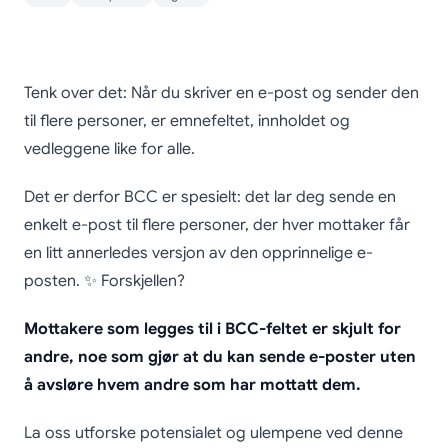
Hvorfor og hvordan
Tenk over det: Når du skriver en e-post og sender den
bruke BCC i e-poster
til flere personer, er emnefeltet, innholdet og
vedleggene like for alle.
(eller bør man la
være?)
Det er derfor BCC er spesielt: det lar deg sende en
enkelt e-post til flere personer, der hver mottaker får
en litt annerledes versjon av den opprinnelige e-
posten. ✨ Forskjellen?
Mottakere som legges til i BCC-feltet er skjult for
andre, noe som gjør at du kan sende e-poster uten
å avsløre hvem andre som har mottatt dem.
La oss utforske potensialet og ulempene ved denne