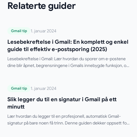
Relaterte guider
Lesebekreftelse i Gmail: En komplett og
1. januar 2024
Gmail tip
enkel guide til effektiv e-postsporing
Lesebekreftelse i Gmail: En komplett og enkel
(2025)
guide til effektiv e-postsporing (2025)
Lesebekreftelse i Gmail: Lær hvordan du sporer om e-postene
dine blir åpnet, begrensningene i Gmails innebygde funksjon, og
de beste gratis tredjepartsverktøyene.
Slik legger du til en signatur i Gmail på ett
1. januar 2024
Gmail tip
minutt
Slik legger du til en signatur i Gmail på ett
minutt
Lær hvordan du legger til en profesjonell, automatisk Gmail-
signatur på bare noen få trinn. Denne guiden dekker oppsett for
datamaskin og mobil, flere signaturer, HTML-formatering og tips
for feilsøking. Si farvel til å skrive signaturen manuelt hver gang.