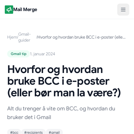
Mail Merge
Gmail-
Hjem
/
/
Hvorfor og hvordan bruke BCC i e-poster (eller bør man la være?)
guider
1. januar 2024
Gmail tip
Hvorfor og hvordan
bruke BCC i e-poster
(eller bør man la være?)
Alt du trenger å vite om BCC, og hvordan du
bruker det i Gmail
#bcc
#recipients
#gmail