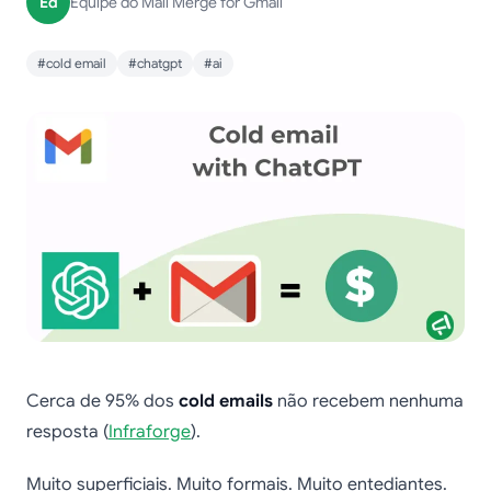
Ed
Equipe do Mail Merge for Gmail
#cold email
#chatgpt
#ai
Cerca de 95% dos
cold emails
não recebem nenhuma
resposta (
Infraforge
).
Muito superficiais. Muito formais. Muito entediantes.