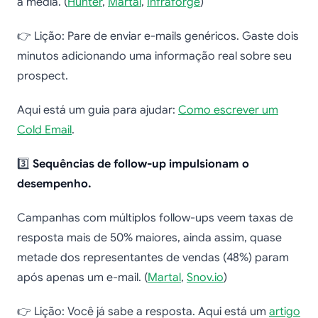
a média. (
Hunter
,
Martal
,
Infraforge
)
👉 Lição: Pare de enviar e-mails genéricos. Gaste dois
minutos adicionando uma informação real sobre seu
prospect.
Aqui está um guia para ajudar:
Como escrever um
Cold Email
.
3️⃣
Sequências de follow-up impulsionam o
desempenho.
Campanhas com múltiplos follow-ups veem taxas de
resposta mais de 50% maiores, ainda assim, quase
metade dos representantes de vendas (48%) param
após apenas um e-mail. (
Martal
,
Snov.io
)
👉 Lição: Você já sabe a resposta. Aqui está um
artigo