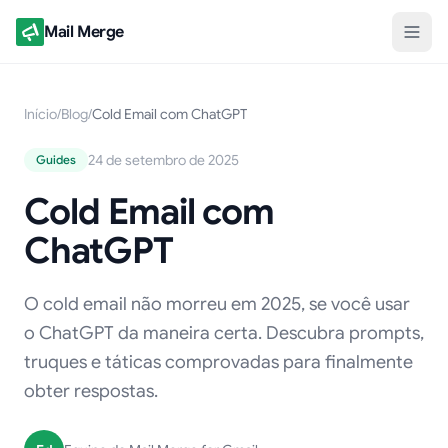
Mail Merge
Início
/
Blog
/
Cold Email com ChatGPT
24 de setembro de 2025
Guides
Cold Email com
ChatGPT
O cold email não morreu em 2025, se você usar
o ChatGPT da maneira certa. Descubra prompts,
truques e táticas comprovadas para finalmente
obter respostas.