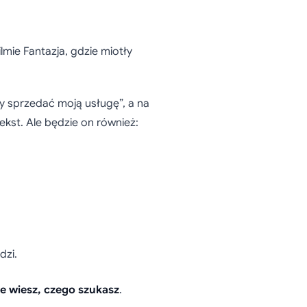
lmie Fantazja, gdzie miotły
by sprzedać moją usługę”, a na
st. Ale będzie on również:
dzi.
e wiesz, czego szukasz
.