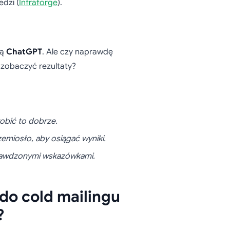
dzi (
Infraforge
).
cą
ChatGPT
. Ale czy naprawdę
e zobaczyć rezultaty?
robić to dobrze.
zemiosło, aby osiągać wyniki.
prawdzonymi wskazówkami.
do cold mailingu
?