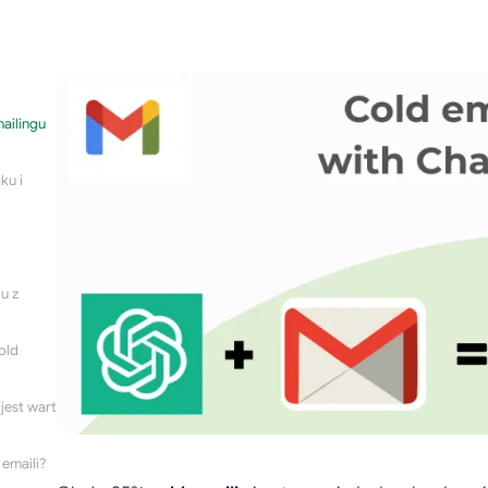
ailingu
ku i
u z
old
jest wart
emaili?