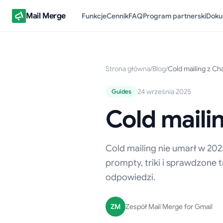
Mail Merge
Funkcje
Cennik
FAQ
Program partnerski
Doku
Strona główna
/
Blog
/
Cold mailing z C
24 września 2025
Guides
Cold maili
Cold mailing nie umarł w 202
prompty, triki i sprawdzone 
odpowiedzi.
ZM
Zespół Mail Merge for Gmail