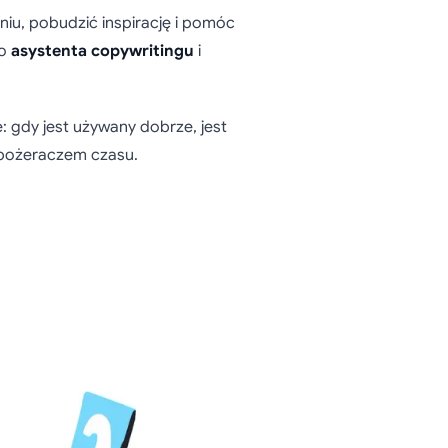
u, pobudzić inspirację i pomóc
go
asystenta copywritingu
i
 gdy jest używany dobrze, jest
o pożeraczem czasu.