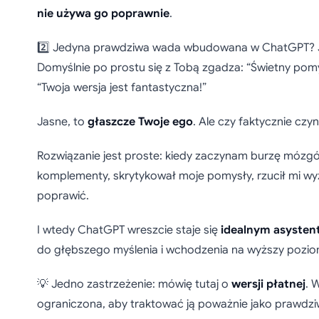
nie używa go poprawnie
.
2️⃣ Jedyna prawdziwa wada wbudowana w ChatGPT? 
Domyślnie po prostu się z Tobą zgadza: “Świetny pomy
“Twoja wersja jest fantastyczna!”
Jasne, to
głaszcze Twoje ego
. Ale czy faktycznie czyn
Rozwiązanie jest proste: kiedy zaczynam burzę mózg
komplementy, skrytykował moje pomysły, rzucił mi wy
poprawić.
I wtedy ChatGPT wreszcie staje się
idealnym asyste
do głębszego myślenia i wchodzenia na wyższy pozio
💡 Jedno zastrzeżenie: mówię tutaj o
wersji płatnej
. 
ograniczona, aby traktować ją poważnie jako prawdzi