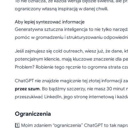
To nie oznacza, że każda wersja będzie świetna, ale prz
ograniczony własną inspiracją w danej chwili.
Aby lepiej syntezować informacje
Generatywna sztuczna inteligencja to nie tylko narzęd
pomóc w gromadzeniu i strukturyzowaniu odpowiednic
Jeśli zajmujesz się cold outreach, wiesz już, że dane, 
potencjalnym kliencie, mają kluczowe znaczenie dla pe
Problem? Robienie tego ręcznie to ogromna strata cz
ChatGPT nie znajdzie magicznie tej złotej informacji z
przez szum
. Bo bądźmy szczerzy, nie masz 30 minut n
przeszukiwać LinkedIn, jego stronę internetową i każ
Ograniczenia
1️⃣ Moim zdaniem “ograniczenia” ChatGPT to tak nap