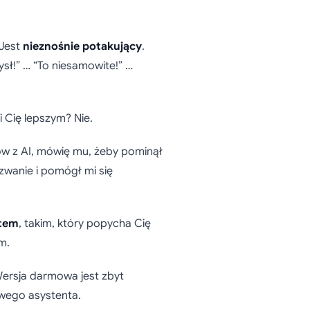
Jest
nieznośnie potakujący
.
sł!” … “To niesamowite!” …
i Cię lepszym? Nie.
ów z AI, mówię mu, żeby pominął
zwanie i pomógł mi się
ntem
, takim, który popycha Cię
m.
Wersja darmowa jest zbyt
wego asystenta.