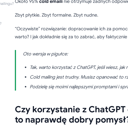
Około 95%
cold emaili
nie otrzymuje żadnych odpowie
ailingu?
Zbyt płytkie. Zbyt formalne. Zbyt nudne.
?
“Oczywiste” rozwiązanie: dopracowanie ich za pomo
warto? I jak dokładnie się za to zabrać, aby faktyczni
Oto wersja w pigułce:
Tak, warto korzystać z ChatGPT, jeśli wiesz, jak 
Cold mailing jest trudny. Musisz opanować to r
Podzielę się moimi najlepszymi promptami i s
Czy korzystanie z ChatGPT 
to naprawdę dobry pomysł