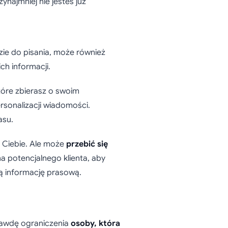
ynajmniej nie jesteś już
zie do pisania, może również
h informacji.
które zbierasz o swoim
rsonalizacji wiadomości.
asu.
a Ciebie. Ale może
przebić się
a potencjalnego klienta, aby
dą informację prasową.
rawdę ograniczenia
osoby, która