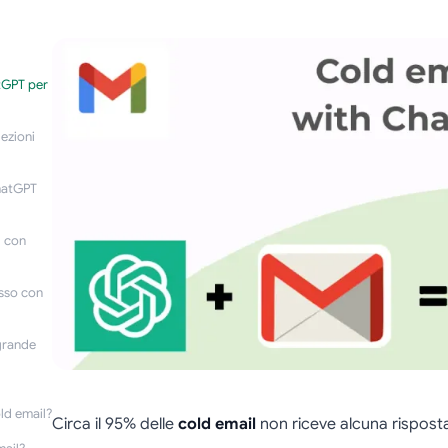
tGPT per
lezioni
hatGPT
l con
esso con
grande
ld email?
Circa il 95% delle
cold email
non riceve alcuna risposta