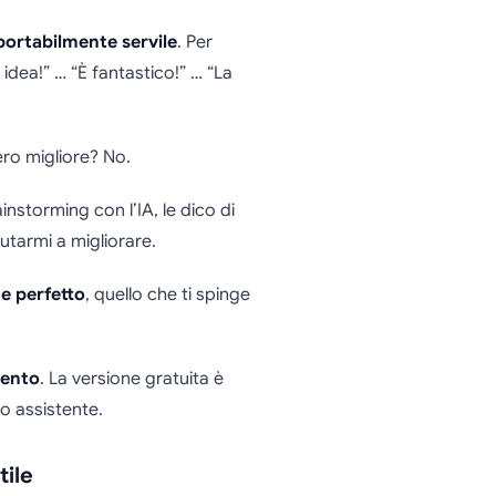
portabilmente servile
. Per
idea!” … “È fantastico!” … “La
ero migliore? No.
instorming con l’IA, le dico di
iutarmi a migliorare.
e perfetto
, quello che ti spinge
mento
. La versione gratuita è
o assistente.
tile