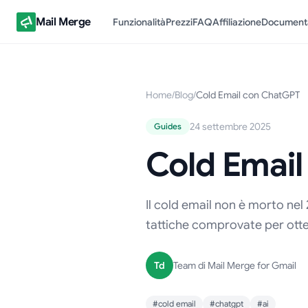
Mail Merge
Funzionalità
Prezzi
FAQ
Affiliazione
Document
Home
/
Blog
/
Cold Email con ChatGPT
24 settembre 2025
Guides
Cold Emai
Il cold email non è morto nel
tattiche comprovate per otte
Td
Team di Mail Merge for Gmail
#cold email
#chatgpt
#ai