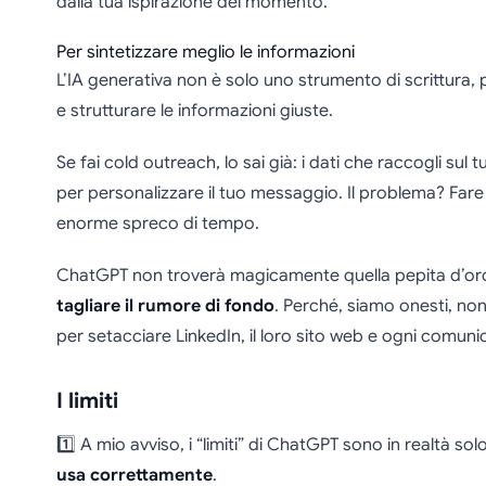
dalla tua ispirazione del momento.
Per sintetizzare meglio le informazioni
L’IA generativa non è solo uno strumento di scrittura, 
e strutturare le informazioni giuste.
Se fai cold outreach, lo sai già: i dati che raccogli su
per personalizzare il tuo messaggio. Il problema? Far
enorme spreco di tempo.
ChatGPT non troverà magicamente quella pepita d’oro 
tagliare il rumore di fondo
. Perché, siamo onesti, no
per setacciare LinkedIn, il loro sito web e ogni comun
I limiti
1️⃣ A mio avviso, i “limiti” di ChatGPT sono in realtà solo 
usa correttamente
.