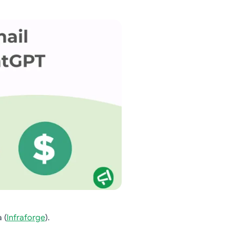
 (
Infraforge
).