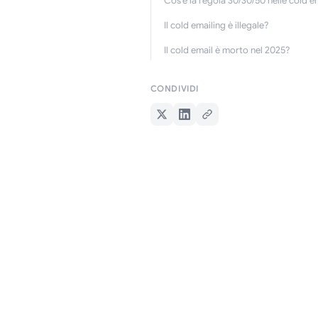
Cos’è la regola 30/30/50 nelle cold e
Il cold emailing è illegale?
Il cold email è morto nel 2025?
CONDIVIDI