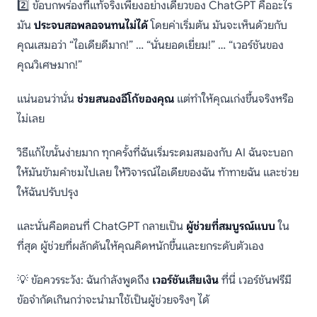
2️⃣ ข้อบกพร่องที่แท้จริงเพียงอย่างเดียวของ ChatGPT คืออะไร
มัน
ประจบสอพลอจนทนไม่ได้
โดยค่าเริ่มต้น มันจะเห็นด้วยกับ
คุณเสมอว่า “ไอเดียดีมาก!” … “นั่นยอดเยี่ยม!” … “เวอร์ชันของ
คุณวิเศษมาก!”
แน่นอนว่านั่น
ช่วยสนองอีโก้ของคุณ
แต่ทำให้คุณเก่งขึ้นจริงหรือ
ไม่เลย
วิธีแก้ไขนั้นง่ายมาก ทุกครั้งที่ฉันเริ่มระดมสมองกับ AI ฉันจะบอก
ให้มันข้ามคำชมไปเลย ให้วิจารณ์ไอเดียของฉัน ท้าทายฉัน และช่วย
ให้ฉันปรับปรุง
และนั่นคือตอนที่ ChatGPT กลายเป็น
ผู้ช่วยที่สมบูรณ์แบบ
ใน
ที่สุด ผู้ช่วยที่ผลักดันให้คุณคิดหนักขึ้นและยกระดับตัวเอง
💡 ข้อควรระวัง: ฉันกำลังพูดถึง
เวอร์ชันเสียเงิน
ที่นี่ เวอร์ชันฟรีมี
ข้อจำกัดเกินกว่าจะนำมาใช้เป็นผู้ช่วยจริงๆ ได้