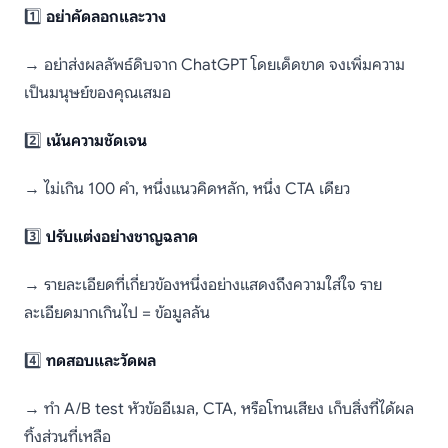
1️⃣
อย่าคัดลอกและวาง
→ อย่าส่งผลลัพธ์ดิบจาก ChatGPT โดยเด็ดขาด จงเพิ่มความ
เป็นมนุษย์ของคุณเสมอ
2️⃣
เน้นความชัดเจน
→ ไม่เกิน 100 คำ, หนึ่งแนวคิดหลัก, หนึ่ง CTA เดียว
3️⃣
ปรับแต่งอย่างชาญฉลาด
→ รายละเอียดที่เกี่ยวข้องหนึ่งอย่างแสดงถึงความใส่ใจ ราย
ละเอียดมากเกินไป = ข้อมูลล้น
4️⃣
ทดสอบและวัดผล
→ ทำ A/B test หัวข้ออีเมล, CTA, หรือโทนเสียง เก็บสิ่งที่ได้ผล
ทิ้งส่วนที่เหลือ