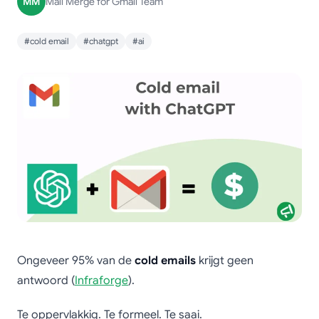
MM
Mail Merge for Gmail Team
#cold email
#chatgpt
#ai
Ongeveer 95% van de
cold emails
krijgt geen
antwoord (
Infraforge
).
Te oppervlakkig. Te formeel. Te saai.