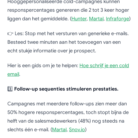
Hooggepersonaliseerde cold-campagnes kunnen
responspercentages genereren die 2 tot 3 keer hoger
liggen dan het gemiddelde. (
Hunter
,
Martal
,
Infraforge
)
👉 Les: Stop met het versturen van generieke e-mails.
Besteed twee minuten aan het toevoegen van een
echt stukje informatie over je prospect.
Hier is een gids om je te helpen:
Hoe schrijf je een cold
email
.
3️⃣
Follow-up sequenties stimuleren prestaties.
Campagnes met meerdere follow-ups zien meer dan
50% hogere responspercentages, toch stopt bijna de
helft van de salesmedewerkers (48%) nog steeds na
slechts één e-mail. (
Martal
,
Snov.io
)