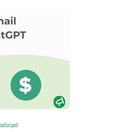
fraforge
).