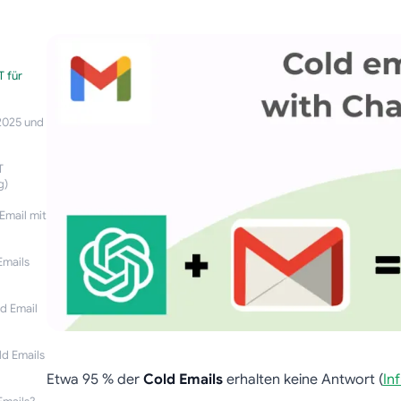
T für
 2025 und
T
g)
Email mit
Emails
ld Email
d Emails
Etwa 95 % der
Cold Emails
erhalten keine Antwort (
In