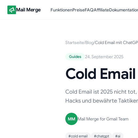
Mail Merge
Funktionen
Preise
FAQ
Affiliate
Dokumentatio
Startseite
/
Blog
/
Cold Email mit ChatGP
24. September 2025
Guides
Cold Email
Cold Email ist 2025 nicht to
Hacks und bewährte Taktiken
MM
Mail Merge for Gmail Team
#cold email
#chatgpt
#ai