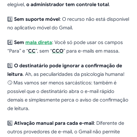
elegível,
o administrador tem controle total
.
3️⃣
Sem suporte móvel
: O recurso não está disponível
no aplicativo móvel do Gmail.
4️⃣
Sem
mala direta
: Você só pode usar os campos
“Para” e “
CC
”, sem “
CCO
” para e-mails em massa.
5️⃣
O destinatário pode ignorar a confirmação de
leitura
. Ah, as peculiaridades da psicologia humana!
🙄 Mas vamos ser menos sarcásticos: também é
possível que o destinatário abra o e-mail rápido
demais e simplesmente perca o aviso de confirmação
de leitura.
6️⃣
Ativação manual para cada e-mail
: Diferente de
outros provedores de e-mail, o Gmail não permite