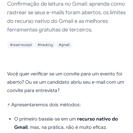
Confirmação de leitura no Gmail: aprenda como
rastrear se seus e-mails foram abertos, os limites
do recurso nativo do Gmail e as melhores
ferramentas gratuitas de terceiros.
#read receipt
#tracking
#gmail
Confirmação de leitura
Você quer verificar se um convite para um evento foi
no Gmail: Um guia
aberto? Ou se um candidato abriu seu e-mail com um
convite para entrevista?
completo e simples
para rastrear e-mails
⚡ Apresentaremos dois métodos:
de forma eficaz (2025)
O primeiro baseia-se em um
recurso nativo do
Gmail
, mas, na prática, não é muito eficaz.