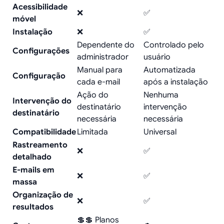
Acessibilidade
❌
✅
móvel
Instalação
❌
✅
Dependente do
Controlado pelo
Configurações
administrador
usuário
Manual para
Automatizada
Configuração
cada e-mail
após a instalação
Ação do
Nenhuma
Intervenção do
destinatário
intervenção
destinatário
necessária
necessária
Compatibilidade
Limitada
Universal
Rastreamento
❌
✅
detalhado
E-mails em
❌
✅
massa
Organização de
❌
✅
resultados
💲💲 Planos