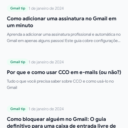
Como adicionar uma assinatura no Gmail
1 de janeiro de 2024
Gmail tip
em um minuto
Como adicionar uma assinatura no Gmail em
um minuto
Aprenda a adicionar uma assinatura profissional e automática no
Gmail em apenas alguns passos! Este guia cobre configurações
para desktop e dispositivos móveis, múltiplas assinaturas,
formatação HTML e dicas de solução de problemas. Diga adeus
à digitação manual da sua assinatura!
Por que e como usar CCO em e-mails (ou
1 de janeiro de 2024
Gmail tip
não?)
Por que e como usar CCO em e-mails (ou não?)
Tudo o que você precisa saber sobre CCO e como usá-lo no
Gmail
Como bloquear alguém no Gmail: O guia
1 de janeiro de 2024
Gmail tip
definitivo para uma caixa de entrada livre
Como bloquear alguém no Gmail: O guia
de spam
definitivo para uma caixa de entrada livre de