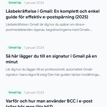
Läsbekräftelse i Gmail: En komplett och
1 januari 2024
Gmail tip
enkel guide för effektiv e-postspårning
Läsbekräftelse i Gmail: En komplett och enkel
(2025)
guide för effektiv e-postspårning (2025)
Läsbekräftelse i Gmail: lär dig hur du spårar om dina e-
postmeddelanden öppnas, begränsningarna med Gmails
inbyggda funktion och de bästa kostnadsfria verktygen från
tredje part.
Så här lägger du till en signatur i Gmail på
1 januari 2024
Gmail tip
en minut
Så här lägger du till en signatur i Gmail på en
minut
Lär dig hur du lägger till en professionell, automatisk Gmail-
signatur i bara några få steg! Den här guiden täcker inställningar
för dator och mobil, flera signaturer, HTML-formatering och
felsökningstips. Säg adjö till att skriva din signatur manuellt!
Varför och hur man använder BCC i e-
1 januari 2024
Gmail tip
post (eller bör man låta bli?)
Varför och hur man använder BCC i e-post
(eller bör man låta bli?)