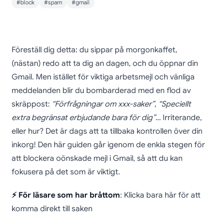
#block
#spam
#gmail
Hur du blockerar
Föreställ dig detta: du sippar på morgonkaffet,
någon i Gmail: Den
(nästan) redo att ta dig an dagen, och du öppnar din
Gmail. Men istället för viktiga arbetsmejl och vänliga
ultimata guiden för en
meddelanden blir du bombarderad med en flod av
inkorg fri från
skräppost:
“Förfrågningar om xxx-saker”
,
“Speciellt
skräppost
extra begränsat erbjudande bara för dig”
… Irriterande,
eller hur? Det är dags att ta tillbaka kontrollen över din
inkorg! Den här guiden går igenom de enkla stegen för
att blockera oönskade mejl i Gmail, så att du kan
fokusera på det som är viktigt.
⚡ För läsare som har bråttom
: Klicka bara här för att
komma direkt till saken