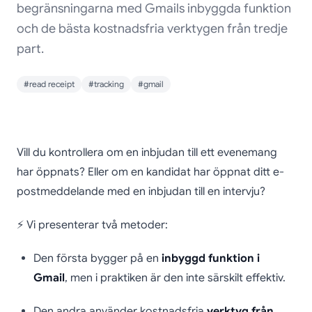
begränsningarna med Gmails inbyggda funktion
och de bästa kostnadsfria verktygen från tredje
part.
#read receipt
#tracking
#gmail
Läsbekräftelse i Gmail:
Vill du kontrollera om en inbjudan till ett evenemang
En komplett och enkel
har öppnats? Eller om en kandidat har öppnat ditt e-
postmeddelande med en inbjudan till en intervju?
guide för effektiv e-
postspårning (2025)
⚡ Vi presenterar två metoder:
Den första bygger på en
inbyggd funktion i
Gmail
, men i praktiken är den inte särskilt effektiv.
Den andra använder kostnadsfria
verktyg från