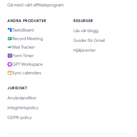
Gå med i vårt affiliateprogram
ANDRA PRODUKTER
RESURSER
TasksBoard
Läs vår blogg
Record Meeting
Guider för Gmail
Mail Tracker
Hjälpcenter
Form Timer
GPT Workspace
Sync calendars
JURIDISKT
Användarvillkor
Integritetspolicy
GDPR-policy