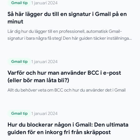
Så här lägger du till en signatur i Gmail på
1 januari 2024
Gmail tip
en minut
Så här lägger du till en signatur i Gmail på en
minut
Lär dig hur du lägger till en professionell, automatisk Gmail-
signatur i bara några få steg! Den här guiden täcker inställningar
för dator och mobil, flera signaturer, HTML-formatering och
felsökningstips. Säg adjö till att skriva din signatur manuellt!
Varför och hur man använder BCC i e-
1 januari 2024
Gmail tip
post (eller bör man låta bli?)
Varför och hur man använder BCC i e-post
(eller bör man låta bli?)
Allt du behöver veta om BCC och hur du använder det i Gmail
Hur du blockerar någon i Gmail: Den
1 januari 2024
Gmail tip
ultimata guiden för en inkorg fri från
Hur du blockerar någon i Gmail: Den ultimata
skräppost
guiden för en inkorg fri från skräppost