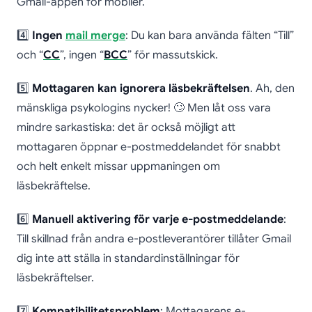
Gmail-appen för mobiler.
4️⃣
Ingen
mail merge
: Du kan bara använda fälten “Till”
och “
CC
”, ingen “
BCC
” för massutskick.
5️⃣
Mottagaren kan ignorera läsbekräftelsen
. Ah, den
mänskliga psykologins nycker! 🙄 Men låt oss vara
mindre sarkastiska: det är också möjligt att
mottagaren öppnar e-postmeddelandet för snabbt
och helt enkelt missar uppmaningen om
läsbekräftelse.
6️⃣
Manuell aktivering för varje e-postmeddelande
:
Till skillnad från andra e-postleverantörer tillåter Gmail
dig inte att ställa in standardinställningar för
läsbekräftelser.
7️⃣
Kompatibilitetsproblem
: Mottagarens e-