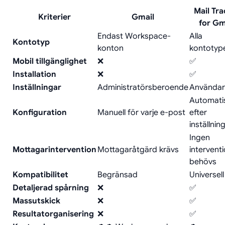
Mail Tra
Kriterier
Gmail
for Gm
Endast Workspace-
Alla
Kontotyp
konton
kontotyp
Mobil tillgänglighet
❌
✅
Installation
❌
✅
Inställningar
Administratörsberoende
Användar
Automati
Konfiguration
Manuell för varje e-post
efter
inställnin
Ingen
Mottagarintervention
Mottagaråtgärd krävs
intervent
behövs
Kompatibilitet
Begränsad
Universell
Detaljerad spårning
❌
✅
Massutskick
❌
✅
Resultatorganisering
❌
✅