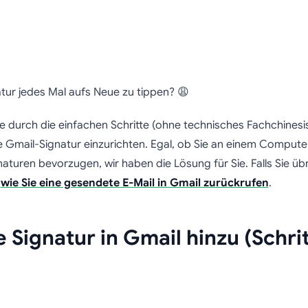
en Sie in einer Minu
natur jedes Mal aufs Neue zu tippen? 😩
ignatur in Gmail hin
ie durch die einfachen Schritte (ohne technisches Fachchinesi
 Gmail-Signatur einzurichten. Egal, ob Sie an einem Comput
naturen bevorzugen, wir haben die Lösung für Sie. Falls Sie üb
,
wie Sie eine gesendete E-Mail in Gmail zurückrufen
.
e Signatur in Gmail hinzu (Schrit