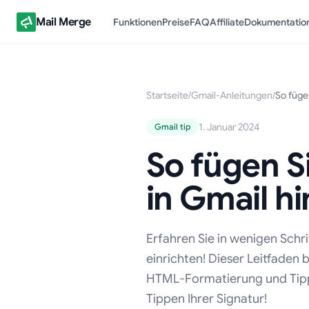
Mail Merge
Funktionen
Preise
FAQ
Affiliate
Dokumentatio
Startseite
/
Gmail-Anleitungen
/
So fügen
1. Januar 2024
Gmail tip
So fügen Si
in Gmail h
Erfahren Sie in wenigen Schri
einrichten! Dieser Leitfaden
HTML-Formatierung und Tipp
Tippen Ihrer Signatur!