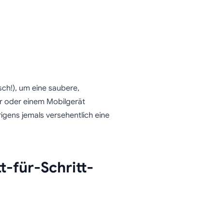
te eine
zu
sch!), um eine saubere,
er oder einem Mobilgerät
rigens jemals versehentlich eine
t-für-Schritt-