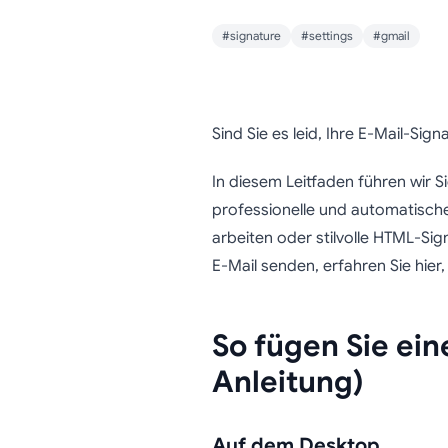
#signature
#settings
#gmail
So füg
Sind Sie es leid, Ihre E-Mail-Sig
S
In diesem Leitfaden führen wir S
professionelle und automatische
arbeiten oder stilvolle HTML-Sig
E-Mail senden, erfahren Sie hier
So fügen Sie ein
Anleitung)
Auf dem Desktop