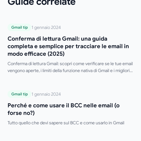
Guide correlate
Conferma di lettura Gmail: una guida
1 gennaio 2024
Gmail tip
completa e semplice per tracciare le
Conferma di lettura Gmail: una guida
email in modo efficace (2025)
completa e semplice per tracciare le email in
modo efficace (2025)
Conferma di lettura Gmail: scopri come verificare se le tue email
vengono aperte, i limiti della funzione nativa di Gmail e i migliori
strumenti gratuiti di terze parti.
Perché e come usare il BCC nelle email (o
1 gennaio 2024
Gmail tip
forse no?)
Perché e come usare il BCC nelle email (o
forse no?)
Tutto quello che devi sapere sul BCC e come usarlo in Gmail