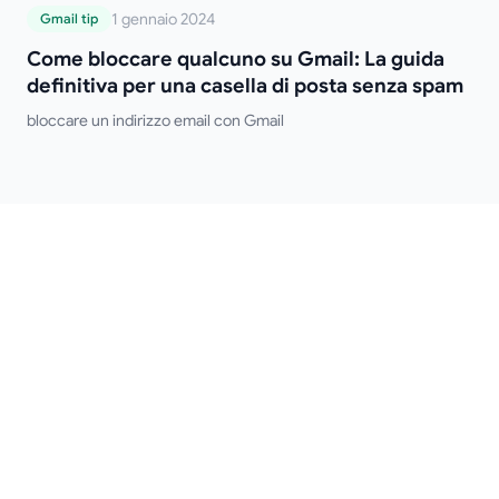
Come bloccare qualcuno su Gmail: La
1 gennaio 2024
Gmail tip
guida definitiva per una casella di posta
Come bloccare qualcuno su Gmail: La guida
senza spam
definitiva per una casella di posta senza spam
bloccare un indirizzo email con Gmail