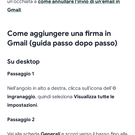
un’occhiata a
come annullare l’invio di un’email in
Gmail
.
Come aggiungere una firma in
Gmail (guida passo dopo passo)
Su desktop
Passaggio 1
Nell’angolo in alto a destra, clicca sull’icona dell’⚙️
ingranaggio
, quindi seleziona
Visualizza tutte le
impostazioni
.
Passaggio 2
Vai alla scheda
Generali
e scorri verso il basso fino alla