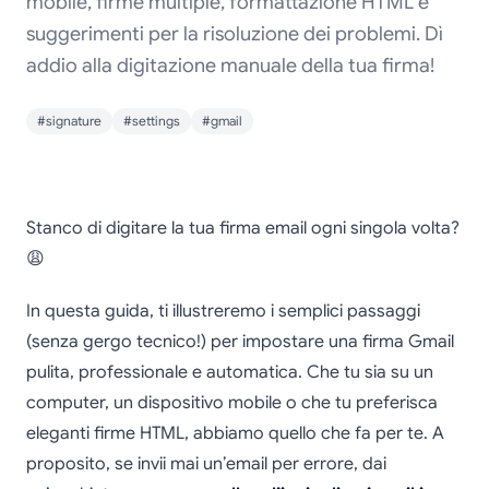
mobile, firme multiple, formattazione HTML e
suggerimenti per la risoluzione dei problemi. Dì
addio alla digitazione manuale della tua firma!
#signature
#settings
#gmail
Come aggiungere una
Stanco di digitare la tua firma email ogni singola volta?
firma in Gmail in un
😩
minuto
In questa guida, ti illustreremo i semplici passaggi
(senza gergo tecnico!) per impostare una firma Gmail
pulita, professionale e automatica. Che tu sia su un
computer, un dispositivo mobile o che tu preferisca
eleganti firme HTML, abbiamo quello che fa per te. A
proposito, se invii mai un’email per errore, dai