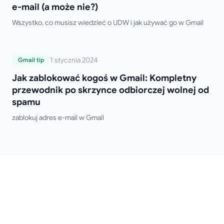
e-mail (a może nie?)
Wszystko, co musisz wiedzieć o UDW i jak używać go w Gmail
Jak zablokować kogoś w Gmail:
1 stycznia 2024
Gmail tip
Kompletny przewodnik po skrzynce
Jak zablokować kogoś w Gmail: Kompletny
odbiorczej wolnej od spamu
przewodnik po skrzynce odbiorczej wolnej od
spamu
zablokuj adres e-mail w Gmail