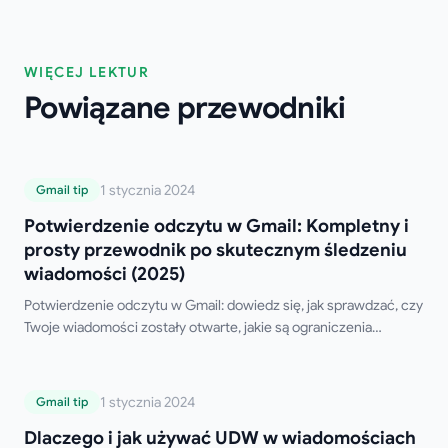
WIĘCEJ LEKTUR
Powiązane przewodniki
Potwierdzenie odczytu w Gmail:
1 stycznia 2024
Gmail tip
Kompletny i prosty przewodnik po
Potwierdzenie odczytu w Gmail: Kompletny i
skutecznym śledzeniu wiadomości (2025)
prosty przewodnik po skutecznym śledzeniu
wiadomości (2025)
Potwierdzenie odczytu w Gmail: dowiedz się, jak sprawdzać, czy
Twoje wiadomości zostały otwarte, jakie są ograniczenia
natywnej funkcji Gmaila oraz jakie są najlepsze darmowe
narzędzia zewnętrzne.
Dlaczego i jak używać UDW w
1 stycznia 2024
Gmail tip
wiadomościach e-mail (a może nie?)
Dlaczego i jak używać UDW w wiadomościach