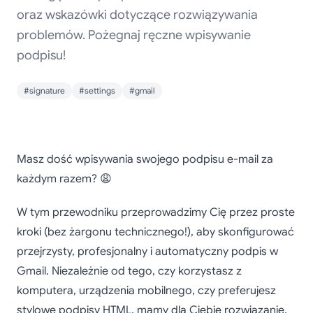
oraz wskazówki dotyczące rozwiązywania
problemów. Pożegnaj ręczne wpisywanie
podpisu!
#signature
#settings
#gmail
Jak dodać podpis w
Masz dość wpisywania swojego podpisu e-mail za
Gmail w minutę
każdym razem? 😩
W tym przewodniku przeprowadzimy Cię przez proste
kroki (bez żargonu technicznego!), aby skonfigurować
przejrzysty, profesjonalny i automatyczny podpis w
Gmail. Niezależnie od tego, czy korzystasz z
komputera, urządzenia mobilnego, czy preferujesz
stylowe podpisy HTML, mamy dla Ciebie rozwiązanie.