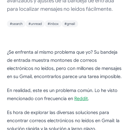
avanzados y ajustes de la bandeja de entrada
para localizar mensajes no leídos fácilmente.
#search
#unread
#inbox
#gmail
Cómo encontrar
¿Se enfrenta al mismo problema que yo? Su bandeja
correos electrónicos
de entrada muestra montones de correos
electrónicos no leídos, pero con millones de mensajes
no leídos en Gmail
en su Gmail, encontrarlos parece una tarea imposible.
En realidad, este es un problema común. Lo he visto
mencionado con frecuencia en
Reddit
.
Es hora de explorar las diversas soluciones para
encontrar correos electrónicos no leídos en Gmail: la
solución rápida y la solución a largo plazo.