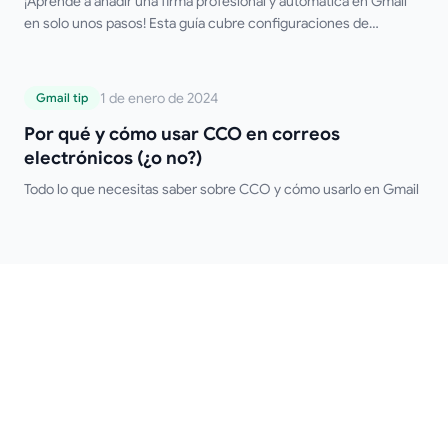
¡Aprende a añadir una firma profesional y automática en Gmail
en solo unos pasos! Esta guía cubre configuraciones de
escritorio y móvil, firmas múltiples, formato HTML y consejos de
solución de problemas. ¡Olvídate de escribir tu firma
manualmente!
Por qué y cómo usar CCO en correos
1 de enero de 2024
Gmail tip
electrónicos (¿o no?)
Por qué y cómo usar CCO en correos
electrónicos (¿o no?)
Todo lo que necesitas saber sobre CCO y cómo usarlo en Gmail