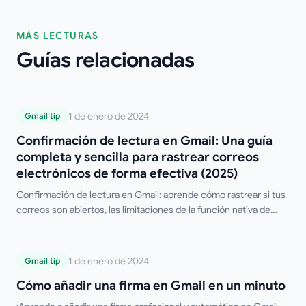
MÁS LECTURAS
Guías relacionadas
Confirmación de lectura en Gmail: Una
1 de enero de 2024
Gmail tip
guía completa y sencilla para rastrear
Confirmación de lectura en Gmail: Una guía
correos electrónicos de forma efectiva
completa y sencilla para rastrear correos
(2025)
electrónicos de forma efectiva (2025)
Confirmación de lectura en Gmail: aprende cómo rastrear si tus
correos son abiertos, las limitaciones de la función nativa de
Gmail y las mejores herramientas gratuitas de terceros.
Cómo añadir una firma en Gmail en un
1 de enero de 2024
Gmail tip
minuto
Cómo añadir una firma en Gmail en un minuto