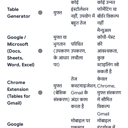
कोई
कोई उन्नत
Table
इंस्टॉलेशन
फॉर्मेटिंग या
🟢
मुफ्त
Generator
नहीं, उपयोग में
बॉर्डर विकल्प
बहुत तेज
नहीं
मैन्युअल
Google /
मुफ्त या
कॉपी-पेस्ट
Microsoft
भुगतान
परिचित
की
(Docs,
🟢
(उपकरण
उपकरण,
आवश्यकता,
Sheets,
के आधार
लचीला
कुछ
Word, Excel)
पर)
स्टाइलिंग खो
सकती है
तेज
केवल
Chrome
मुफ्त
कस्टमाइजेशन,
Chrome,
Extension
🟢
(बेसिक
Gmail के
मुफ्त संस्करण
(Tables for
संस्करण)
अंदर काम
में सीमित
Gmail)
करता है
विकल्प
Gmail
मोबाइल पर
मोबाइल
Google
एकमात्र
इंटरफेस में