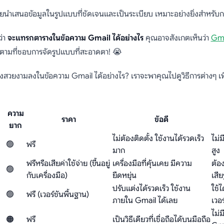
ารางในข้อความ Gmail
่วยนำเสนอข้อมูลในรูปแบบที่ชัดเจนและเป็นระเบียบ เหมาะอย่างยิ่งสำหรับก
ว่า
จะแทรกตารางในข้อความ Gmail ได้อย่างไร
คุณอาจสังเกตเห็นว่า
Gma
รก็ตามที่ชอบการจัดรูปแบบที่สะอาดตา! 😭
สวยงามลงในข้อความ Gmail ได้อย่างไร? เราจะพาคุณไปดูวิธีการต่างๆ เพื่
ความ
ราคา
ข้อดี
ยาก
ไม่ต้องติดตั้ง ใช้งานได้รวดเร็ว
ไม่
🟢
ฟรี
มาก
สูง
ฟรีหรือเสียค่าใช้จ่าย (ขึ้นอยู่
เครื่องมือที่คุ้นเคย มีความ
ต้อ
🟢
กับเครื่องมือ)
ยืดหยุ่น
เสี
ปรับแต่งได้รวดเร็ว ใช้งาน
ใช้
🟢
ฟรี (เวอร์ชันพื้นฐาน)
ภายใน Gmail ได้เลย
เวอร
ไม่
🟠
ฟรี
เป็นวิธีเดียวที่เชื่อถือได้บนมือถือ