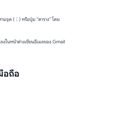
สามจุด (⋮) หรือปุ่ม “ตาราง” โดย
ลงในหน้าต่างเขียนอีเมลของ Gmail
ือถือ