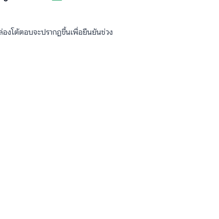
่องโต้ตอบจะปรากฏขึ้นเพื่อยืนยันช่วง