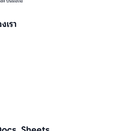
il บนมือถือ
องเรา
 Docs, Sheets,