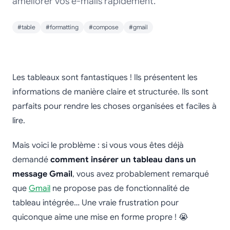
améliorer vos e-mails rapidement.
#table
#formatting
#compose
#gmail
Comment insérer un
Les tableaux sont fantastiques ! Ils présentent les
tableau dans un
informations de manière claire et structurée. Ils sont
parfaits pour rendre les choses organisées et faciles à
message Gmail
lire.
Mais voici le problème : si vous vous êtes déjà
demandé
comment insérer un tableau dans un
message Gmail
, vous avez probablement remarqué
que
Gmail
ne propose pas de fonctionnalité de
tableau intégrée… Une vraie frustration pour
quiconque aime une mise en forme propre ! 😭