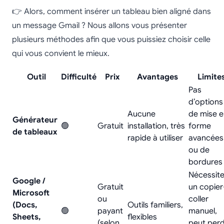
👉 Alors, comment insérer un tableau bien aligné dans
un message Gmail ? Nous allons vous présenter
plusieurs méthodes afin que vous puissiez choisir celle
qui vous convient le mieux.
Outil
Difficulté
Prix
Avantages
Limite
Pas
d’options
Aucune
de mise 
Générateur
🟢
Gratuit
installation, très
forme
de tableaux
rapide à utiliser
avancées
ou de
bordures
Nécessit
Google /
Gratuit
un copier
Microsoft
ou
coller
(Docs,
Outils familiers,
🟢
payant
manuel,
Sheets,
flexibles
(selon
peut per