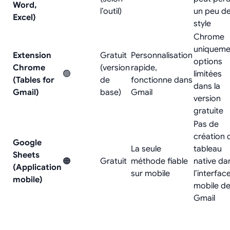
Word,
l’outil)
un peu d
Excel)
style
Chrome
uniqueme
Extension
Gratuit
Personnalisation
options
Chrome
(version
rapide,
🟢
limitées
(Tables for
de
fonctionne dans
dans la
Gmail)
base)
Gmail
version
gratuite
Pas de
création 
Google
La seule
tableau
Sheets
🟠
Gratuit
méthode fiable
native da
(Application
sur mobile
l’interfac
mobile)
mobile d
Gmail