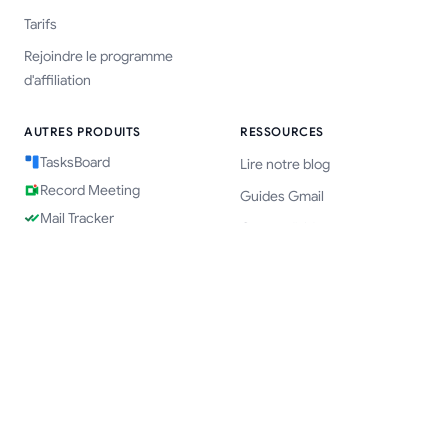
Tarifs
Rejoindre le programme
d'affiliation
AUTRES PRODUITS
RESSOURCES
TasksBoard
Lire notre blog
Record Meeting
Guides Gmail
Mail Tracker
Centre d'aide
Form Timer
GPT Workspace
Sync calendars
MENTIONS LÉGALES
Conditions d'utilisation
Politique de confidentialité