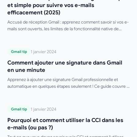
efficacement (2025)
et simple pour suivre vos e-mails
efficacement (2025)
Accusé de réception Gmail : apprenez comment savoir si vos e-
mails sont ouverts, les limites de la fonctionnalité native de
Gmail et les meilleurs outils tiers gratuits.
Comment ajouter une signature dans
1 janvier 2024
Gmail tip
Gmail en une minute
Comment ajouter une signature dans Gmail
en une minute
Apprenez à ajouter une signature Gmail professionnelle et
automatique en quelques étapes seulement ! Ce guide couvre la
configuration sur ordinateur et mobile, les signatures multiples,
le formatage HTML et des conseils de dépannage. Dites adieu à
la saisie manuelle de votre signature !
Pourquoi et comment utiliser la CCI dans
1 janvier 2024
Gmail tip
les e-mails (ou pas ?)
Pourquoi et comment utiliser la CCI dans les
e-mails (ou pas ?)