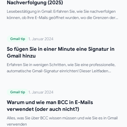
Nachverfolgung (2025)
Lesebestätigung in Gmail: Erfahren Sie, wie Sie nachverfolgen
können, ob Ihre E-Mails geöffnet wurden, wo die Grenzen der
nativen Gmail-Funktion liegen und welches die besten
kostenlosen Drittanbieter-Tools sind.
So fügen Sie in einer Minute eine Signatur
1. Januar 2024
Gmail tip
in Gmail hinzu
So fügen Sie in einer Minute eine Signatur in
Gmail hinzu
Erfahren Sie in wenigen Schritten, wie Sie eine professionelle,
automatische Gmail-Signatur einrichten! Dieser Leitfaden
behandelt Desktop- und Mobil-Setups, mehrere Signaturen,
HTML-Formatierung und Tipps zur Fehlerbehebung.
Verabschieden Sie sich vom manuellen Tippen Ihrer Signatur!
Warum und wie man BCC in E-Mails
1. Januar 2024
Gmail tip
verwendet (oder auch nicht?)
Warum und wie man BCC in E-Mails
verwendet (oder auch nicht?)
Alles, was Sie über BCC wissen müssen und wie Sie es in Gmail
verwenden