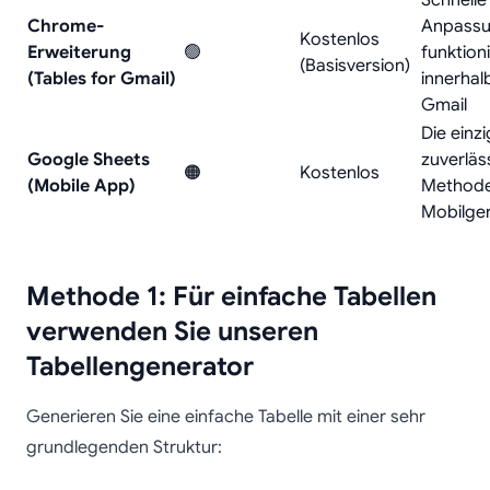
Schnelle
Chrome-
Anpassu
Kostenlos
Erweiterung
🟢
funktioni
(Basisversion)
(Tables for Gmail)
innerhal
Gmail
Die einz
Google Sheets
zuverläs
🟠
Kostenlos
(Mobile App)
Methode
Mobilge
Methode 1: Für einfache Tabellen
verwenden Sie unseren
Tabellengenerator
Generieren Sie eine einfache Tabelle mit einer sehr
grundlegenden Struktur: