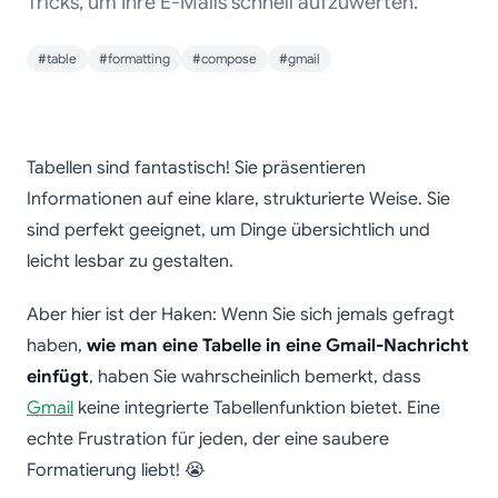
Tricks, um Ihre E-Mails schnell aufzuwerten.
#table
#formatting
#compose
#gmail
So fügen Sie eine
Tabellen sind fantastisch! Sie präsentieren
Tabelle in eine Gmail-
Informationen auf eine klare, strukturierte Weise. Sie
sind perfekt geeignet, um Dinge übersichtlich und
Nachricht ein
leicht lesbar zu gestalten.
Aber hier ist der Haken: Wenn Sie sich jemals gefragt
haben,
wie man eine Tabelle in eine Gmail-Nachricht
einfügt
, haben Sie wahrscheinlich bemerkt, dass
Gmail
keine integrierte Tabellenfunktion bietet. Eine
echte Frustration für jeden, der eine saubere
Formatierung liebt! 😭