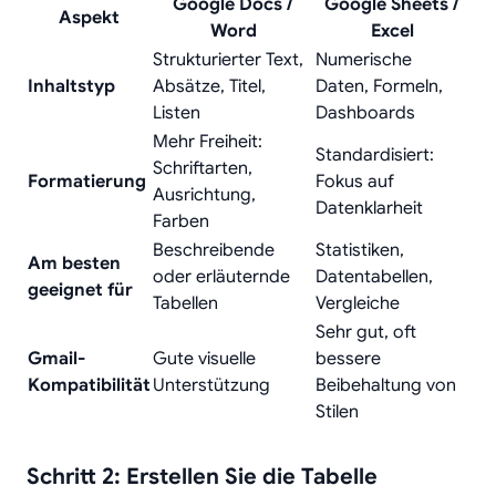
Google Docs /
Google Sheets /
Aspekt
Word
Excel
Strukturierter Text,
Numerische
Inhaltstyp
Absätze, Titel,
Daten, Formeln,
Listen
Dashboards
Mehr Freiheit:
Standardisiert:
Schriftarten,
Formatierung
Fokus auf
Ausrichtung,
Datenklarheit
Farben
Beschreibende
Statistiken,
Am besten
oder erläuternde
Datentabellen,
geeignet für
Tabellen
Vergleiche
Sehr gut, oft
Gmail-
Gute visuelle
bessere
Kompatibilität
Unterstützung
Beibehaltung von
Stilen
Schritt 2: Erstellen Sie die Tabelle