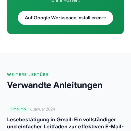
ohne Kosten.
Auf Google Workspace installieren
WEITERE LEKTÜRE
Verwandte Anleitungen
Lesebestätigung in Gmail: Ein
1. Januar 2024
Gmail tip
vollständiger und einfacher Leitfaden zur
Lesebestätigung in Gmail: Ein vollständiger
effektiven E-Mail-Nachverfolgung (2025)
und einfacher Leitfaden zur effektiven E-Mail-