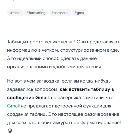
#table
#formatting
#compose
#gmail
Как вставить таблицу
Таблицы просто великолепны! Они представляют
в письмо Gmail
информацию в четком, структурированном виде.
Это идеальный способ сделать данные
организованными и удобными для чтения.
Но вот в чем загвоздка: если вы когда-нибудь
задавались вопросом,
как вставить таблицу в
сообщение Gmail
, вы наверняка заметили, что
Gmail
не предлагает встроенной функции для
создания таблиц. Это настоящее разочарование
для всех, кто любит аккуратное форматирование!
😭