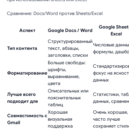
Сравнение: Docs/Word против Sheets/Excel
Google Sheet
Аспект
Google Docs / Word
Excel
Структурированный
Числовые данны
Тип контента
текст, абзацы,
формулы, дашб
заголовки, списки
Больше свободы:
Стандартизиро
шрифты,
Форматирование
фокус на яснос
выравнивание,
данных
цвета
Описательных или
Лучше всего
Статистики, та
пояснительных
подходит для
данных, сравне
таблиц
Хорошая
Очень хорошая,
Совместимость с
визуальная
часто лучше
Gmail
поддержка
сохраняет стил