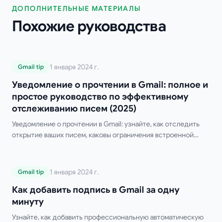
ДОПОЛНИТЕЛЬНЫЕ МАТЕРИАЛЫ
Похожие руководства
Уведомление о прочтении в Gmail:
1 января 2024 г.
Gmail tip
полное и простое руководство по
Уведомление о прочтении в Gmail: полное и
эффективному отслеживанию писем
простое руководство по эффективному
(2025)
отслеживанию писем (2025)
Уведомление о прочтении в Gmail: узнайте, как отследить
открытие ваших писем, каковы ограничения встроенной
функции Gmail и какие существуют лучшие бесплатные
сторонние инструменты.
Как добавить подпись в Gmail за одну
1 января 2024 г.
Gmail tip
минуту
Как добавить подпись в Gmail за одну
минуту
Узнайте, как добавить профессиональную автоматическую