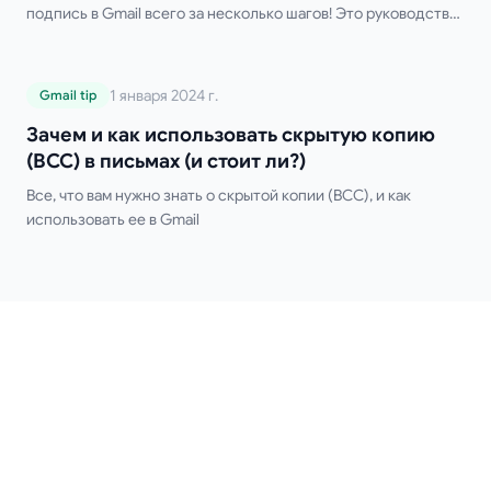
подпись в Gmail всего за несколько шагов! Это руководство
охватывает настройку на компьютере и мобильных
устройствах, использование нескольких подписей, HTML-
форматирование и советы по устранению неполадок.
Зачем и как использовать скрытую
1 января 2024 г.
Gmail tip
Забудьте о ручном вводе подписи!
копию (BCC) в письмах (и стоит ли?)
Зачем и как использовать скрытую копию
(BCC) в письмах (и стоит ли?)
Все, что вам нужно знать о скрытой копии (BCC), и как
использовать ее в Gmail