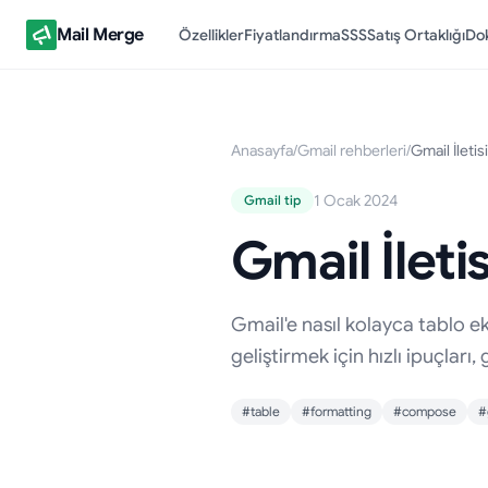
Mail Merge
Özellikler
Fiyatlandırma
SSS
Satış Ortaklığı
Do
Anasayfa
/
Gmail rehberleri
/
Gmail İletis
1 Ocak 2024
Gmail tip
Gmail İleti
Gmail'e nasıl kolayca tablo e
geliştirmek için hızlı ipuçları
#table
#formatting
#compose
#