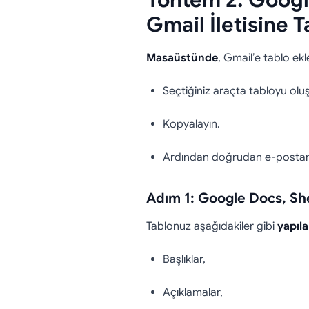
Yöntem 2: Googl
Gmail İletisine 
Masaüstünde
, Gmail’e tablo ek
Seçtiğiniz araçta tabloyu olu
Kopyalayın.
Ardından doğrudan e-postanız
Adım 1: Google Docs, She
Tablonuz aşağıdakiler gibi
yapıla
Başlıklar,
Açıklamalar,