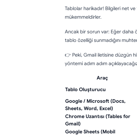
Gmail İle
Tablolar harikadır! Bilgileri net v
mükemmeldirler.
Ancak bir sorun var: Eğer daha
tablo özelliği sunmadığını muhtem
👉 Peki, Gmail iletisine düzgün h
yöntemi adım adım açıklayacağız
Araç
Tablo Oluşturucu
Google / Microsoft (Docs,
Sheets, Word, Excel)
Chrome Uzantısı (Tables for
Gmail)
Google Sheets (Mobil