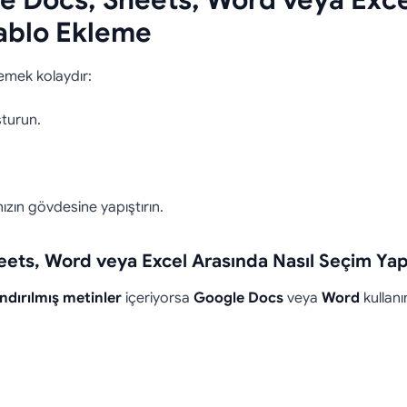
e Docs, Sheets, Word veya Exce
Tablo Ekleme
lemek kolaydır:
şturun.
ın gövdesine yapıştırın.
ets, Word veya Excel Arasında Nasıl Seçim Yapı
ndırılmış metinler
içeriyorsa
Google Docs
veya
Word
kullanı