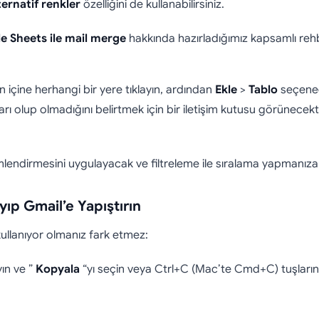
ternatif renkler
özelliğini de kullanabilirsiniz.
e Sheets ile mail merge
hakkında hazırladığımız kapsamlı re
ın içine herhangi bir yere tıklayın, ardından
Ekle
>
Tablo
seçeneği
ı olup olmadığını belirtmek için bir iletişim kutusu görünecekt
mlendirmesini uygulayacak ve filtreleme ile sıralama yapmanıza 
ıp Gmail’e Yapıştırın
ullanıyor olmanız fark etmez:
ın ve ”
Kopyala
“yı seçin veya Ctrl+C (Mac’te Cmd+C) tuşların