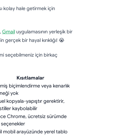
lenir
sı kolay hale getirmek için
,
Gmail
uygulamasının yerleşik bir
 gerçek bir hayal kırıklığı! 😭
mi seçebilmeniz için birkaç
Kısıtlamalar
şmiş biçimlendirme veya kenarlık
neği yok
l kopyala-yapıştır gerektirir,
stiller kaybolabilir
ce Chrome, ücretsiz sürümde
lı seçenekler
l mobil arayüzünde yerel tablo