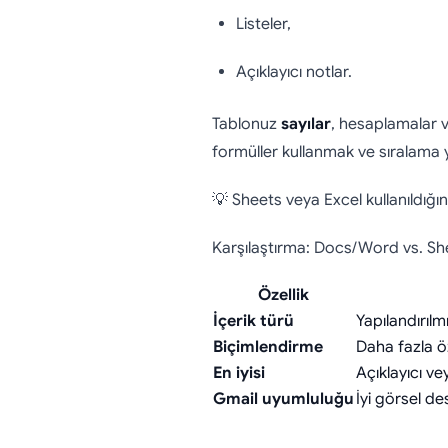
Listeler,
Açıklayıcı notlar.
Tablonuz
sayılar
, hesaplamalar v
formüller kullanmak ve sıralama 
💡 Sheets veya Excel kullanıldığ
Karşılaştırma: Docs/Word vs. Sh
Özellik
İçerik türü
Yapılandırılmı
Biçimlendirme
Daha fazla öz
En iyisi
Açıklayıcı ve
Gmail uyumluluğu
İyi görsel de