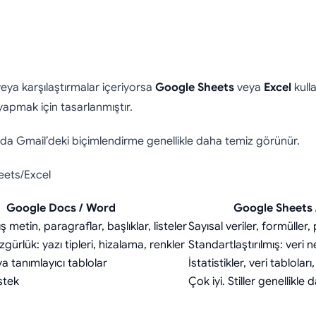
eya karşılaştırmalar içeriyorsa
Google Sheets
veya
Excel
kulla
yapmak için tasarlanmıştır.
ında Gmail’deki biçimlendirme genellikle daha temiz görünür.
eets/Excel
Google Docs / Word
Google Sheets 
ş metin, paragraflar, başlıklar, listeler
Sayısal veriler, formüller,
gürlük: yazı tipleri, hizalama, renkler
Standartlaştırılmış: veri n
ya tanımlayıcı tablolar
İstatistikler, veri tabloları
stek
Çok iyi. Stiller genellikle 