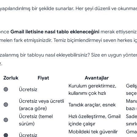
tisine Tablo Nasıl Ek
e yapılandırılmış bir şekilde sunarlar. Her şeyi düzenli ve okunma
 önce
Gmail iletisine nasıl tablo ekleneceğini
merak ettiyseniz
elen fark etmişsinizdir. Temiz biçimlendirmeyi seven herkes için
izalanmış bir tabloyu nasıl ekleyebilirsiniz? Size en uygun yönte
.
Zorluk
Fiyat
Avantajlar
Kurulum gerektirmez,
Geli
🟢
Ücretsiz
kullanımı çok hızlı
seçe
Ücretsiz veya ücretli
Manue
🟢
Tanıdık araçlar, esnek
(araca göre)
bazı 
Ücretsiz (temel
Hızlı özelleştirme, Gmail
Sade
🟢
sürüm)
içinde çalışır
sınır
Mobildeki tek güvenilir
Gmai
🟠
Ücretsiz