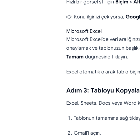
Hızlı bir görsel stil için
Biçim
>
Al
👉 Konu ilginizi çekiyorsa,
Googl
Microsoft Excel
Microsoft Excel’de veri aralığınız
onaylamak ve tablonuzun başlıklar
Tamam
düğmesine tıklayın.
Excel otomatik olarak tablo biçi
Adım 3: Tabloyu Kopyalay
Excel, Sheets, Docs veya Word k
Tablonun tamamına sağ tıklay
Gmail’i açın.