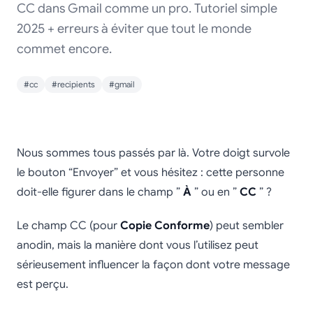
CC dans Gmail comme un pro. Tutoriel simple
2025 + erreurs à éviter que tout le monde
commet encore.
#cc
#recipients
#gmail
Comment utiliser
Nous sommes tous passés par là. Votre doigt survole
correctement la copie
le bouton “Envoyer” et vous hésitez : cette personne
doit-elle figurer dans le champ ”
À
” ou en ”
CC
” ?
conforme (CC) dans
Gmail (2025)
Le champ CC (pour
Copie Conforme
) peut sembler
anodin, mais la manière dont vous l’utilisez peut
sérieusement influencer la façon dont votre message
est perçu.