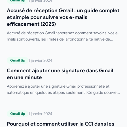
Accusé de réception Gmail : un guide
1 janvier 2024
Gmail tip
complet et simple pour suivre vos e-mails
Accusé de réception Gmail : un guide complet
efficacement (2025)
et simple pour suivre vos e-mails
efficacement (2025)
Accusé de réception Gmail : apprenez comment savoir si vos e-
mails sont ouverts, les limites de la fonctionnalité native de
Gmail et les meilleurs outils tiers gratuits.
Comment ajouter une signature dans
1 janvier 2024
Gmail tip
Gmail en une minute
Comment ajouter une signature dans Gmail
en une minute
Apprenez à ajouter une signature Gmail professionnelle et
automatique en quelques étapes seulement ! Ce guide couvre la
configuration sur ordinateur et mobile, les signatures multiples,
le formatage HTML et des conseils de dépannage. Dites adieu à
la saisie manuelle de votre signature !
Pourquoi et comment utiliser la CCI dans
1 janvier 2024
Gmail tip
les e-mails (ou pas ?)
Pourquoi et comment utiliser la CCI dans les