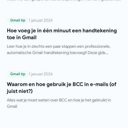
Gmail-functie zijn en wat de beste gratis tools van derden zijn.
Hoe voeg je in één minuut een
1 januari 2024
Gmail tip
handtekening toe in Gmail
Hoe voeg je in één minuut een handtekening
toe in Gmail
Leer hoe je in slechts een paar stappen een professionele,
automatische Gmail-handtekening toevoegt! Deze gids
behandelt instellingen voor desktop en mobiel, meerdere
handtekeningen, HTML-opmaak en tips voor
probleemoplossing. Zeg vaarwel tegen het handmatig typen van
Waarom en hoe gebruik je BCC in e-mails
1 januari 2024
Gmail tip
je handtekening!
(of juist niet?)
Waarom en hoe gebruik je BCC in e-mails (of
juist niet?)
Alles wat je moet weten over BCC en hoe je het gebruikt in
Gmail