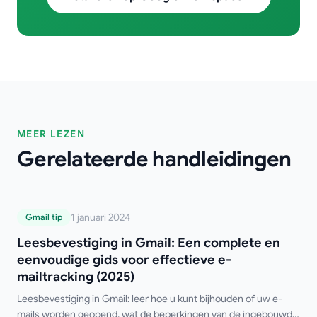
MEER LEZEN
Gerelateerde handleidingen
Leesbevestiging in Gmail: Een complete
1 januari 2024
Gmail tip
en eenvoudige gids voor effectieve e-
Leesbevestiging in Gmail: Een complete en
mailtracking (2025)
eenvoudige gids voor effectieve e-
mailtracking (2025)
Leesbevestiging in Gmail: leer hoe u kunt bijhouden of uw e-
mails worden geopend, wat de beperkingen van de ingebouwde