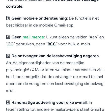
controle
.
3️⃣
Geen mobiele ondersteuning
: De functie is niet
beschikbaar in de mobiele Gmail-app.
4️⃣
Geen
mail merge
: U kunt alleen de velden “Aan” en
“
CC
” gebruiken, geen “
BCC
” voor bulk-e-mails.
5️⃣
De ontvanger kan de leesbevestiging negeren
.
Ah, de eigenaardigheden van de menselijke
psychologie! 🙄 Maar laten we minder sarcastisch zijn:
het is ook mogelijk dat de ontvanger de e-mail te snel
opent en de vraag om een leesbevestiging simpelweg
mist.
6️⃣
Handmatige activering voor elke e-mail
: In
tegenstelling tot andere e-mailproviders staat Gmail u