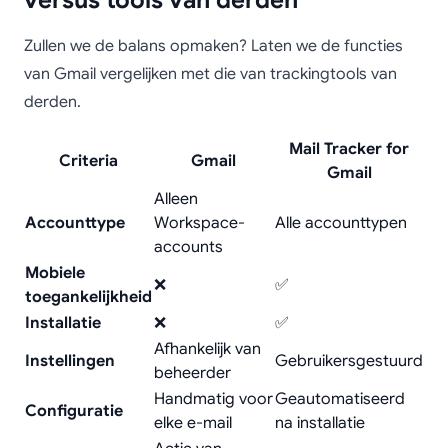
versus tools van derden
Zullen we de balans opmaken? Laten we de functies
van Gmail vergelijken met die van trackingtools van
derden.
Mail Tracker for
Criteria
Gmail
Gmail
Alleen
Accounttype
Workspace-
Alle accounttypen
accounts
Mobiele
❌
✅
toegankelijkheid
Installatie
❌
✅
Afhankelijk van
Instellingen
Gebruikersgestuurd
beheerder
Handmatig voor
Geautomatiseerd
Configuratie
elke e-mail
na installatie