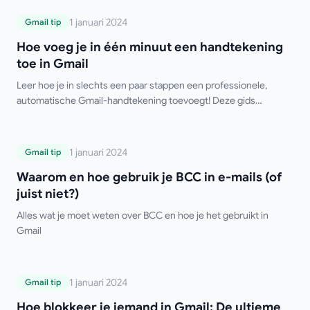
Hoe voeg je in één minuut een
1 januari 2024
Gmail tip
handtekening toe in Gmail
Hoe voeg je in één minuut een handtekening
toe in Gmail
Leer hoe je in slechts een paar stappen een professionele,
automatische Gmail-handtekening toevoegt! Deze gids
behandelt instellingen voor desktop en mobiel, meerdere
handtekeningen, HTML-opmaak en tips voor
probleemoplossing. Zeg vaarwel tegen het handmatig typen van
Waarom en hoe gebruik je BCC in e-mails
1 januari 2024
Gmail tip
je handtekening!
(of juist niet?)
Waarom en hoe gebruik je BCC in e-mails (of
juist niet?)
Alles wat je moet weten over BCC en hoe je het gebruikt in
Gmail
Hoe blokkeer je iemand in Gmail: De
1 januari 2024
Gmail tip
ultieme gids voor een spamvrije inbox
Hoe blokkeer je iemand in Gmail: De ultieme