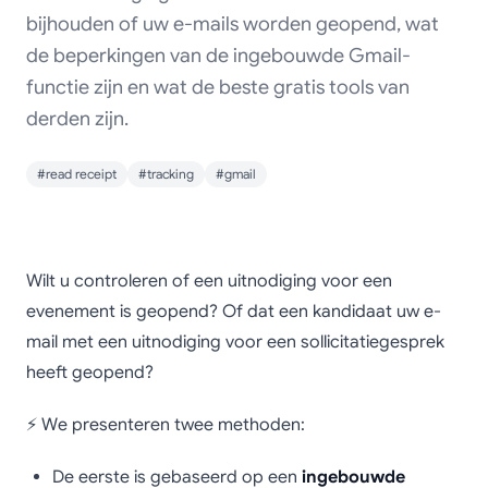
bijhouden of uw e-mails worden geopend, wat
de beperkingen van de ingebouwde Gmail-
functie zijn en wat de beste gratis tools van
derden zijn.
#read receipt
#tracking
#gmail
Leesbevestiging in
Wilt u controleren of een uitnodiging voor een
Gmail: Een complete
evenement is geopend? Of dat een kandidaat uw e-
mail met een uitnodiging voor een sollicitatiegesprek
en eenvoudige gids
heeft geopend?
voor effectieve e-
⚡ We presenteren twee methoden:
mailtracking (2025)
De eerste is gebaseerd op een
ingebouwde