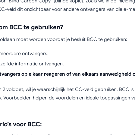
oor “Blind Carbon Copy” (blinde kopie). Zoals we in de inleidin
CC-veld dit onzichtbaar voor andere ontvangers van die e-mai
 om BCC te gebruiken?
voldaan moet worden voordat je besluit BCC te gebruiken:
r meerdere ontvangers.
ezelfde informatie ontvangen.
angers op elkaar reageren of van elkaars aanwezigheid o
n 2 voldoet, wil je waarschijnlijk het CC-veld gebruiken. BCC 
. Voorbeelden helpen de voordelen en ideale toepassingen va
io’s voor BCC: