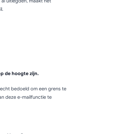
g al uitlegden, maakt het
l.
p de hoogte zijn.
is echt bedoeld om een grens te
n deze e-mailfunctie te