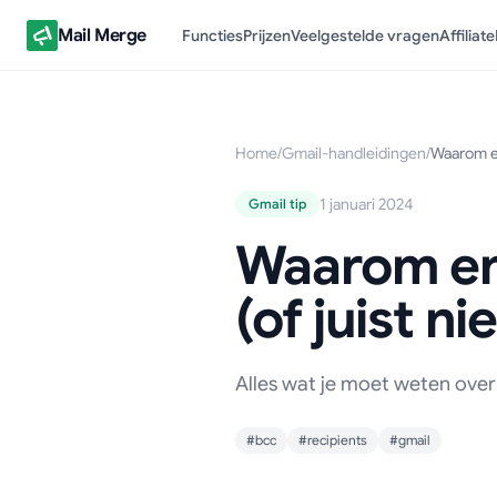
Mail Merge
Functies
Prijzen
Veelgestelde vragen
Affiliate
Home
/
Gmail-handleidingen
/
Waarom en
1 januari 2024
Gmail tip
Waarom en 
(of juist ni
Alles wat je moet weten over
#bcc
#recipients
#gmail