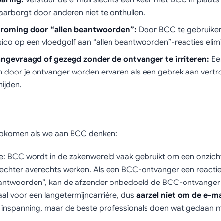
paring:
verstuur de e-mail slechts één keer met BCC in plaats 
arborgt door anderen niet te onthullen.
stroming door “allen beantwoorden”:
Door BCC te gebruiken
isico op een vloedgolf aan “allen beantwoorden”-reacties elimi
aangevraagd of gezegd zonder de ontvanger te irriteren:
Een
n door je ontvanger worden ervaren als een gebrek aan vertr
ijden.
ns opkomen als we aan BCC denken:
tte: BCC wordt in de zakenwereld vaak gebruikt om een onzic
 echter averechts werken. Als een BCC-ontvanger een reactie
beantwoorden”, kan de afzender onbedoeld de BCC-ontvanger
aal voor een langetermijncarrière, dus
aarzel niet om de e-ma
er inspanning, maar de beste professionals doen wat gedaan 