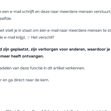
en hoe gebruik je B
e een e-mail schrijft en deze naar meerdere mensen verstuurt,
zelfde.
mails (of juist niet?)
et stelt je in staat om één e-mail naar meerdere mensen te s
e e-mail krijgt. ✨ Het verschil?
 zijn geplaatst, zijn verborgen voor anderen, waardoor je
g meer heeft ontvangen.
elen van deze functie in dit artikel verkennen.
ier en ga direct naar de kern.