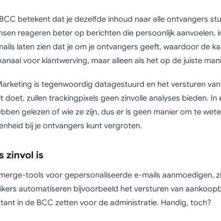
BCC betekent dat je dezelfde inhoud naar alle ontvangers stu
nsen reageren beter op berichten die persoonlijk aanvoelen,
ails laten zien dat je om je ontvangers geeft, waardoor de ka
 kanaal voor klantwerving, maar alleen als het op de juiste ma
arketing is tegenwoordig datagestuurd en het versturen van
dit doet, zullen trackingpixels geen zinvolle analyses bieden. In
ben gelezen of wie ze zijn, dus er is geen manier om te weten 
nheid bij je ontvangers kunt vergroten.
zinvol is
 merge-tools voor gepersonaliseerde e-mails aanmoedigen, zi
ikers automatiseren bijvoorbeeld het versturen van aankoopb
untant in de BCC zetten voor de administratie. Handig, toch?