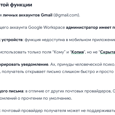
этой функции
ля
личных аккаунтов Gmail
(@gmail.com).
ящего аккаунта Google Workspace
администратор имеет п
 устройств
: функция недоступна в мобильном приложении
использовать только поля “Кому” и “
Копия
”, но не “
Скрыта
орировать уведомление
. Ах, причуды человеческой психо
 получатель открывает письмо слишком быстро и просто 
дого письма
: в отличие от других почтовых провайдеров, 
домлений о прочтении по умолчанию.
: почтовый провайдер получателя может не поддерживат