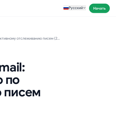
Русский
Начать
Уведомление о прочтении в Gmail: полное и простое руководство по эффективному отслеживанию писем (2025)
ail:
о по
 писем