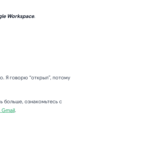
gle Workspace
.
. Я говорю “открыл”, потому
ть больше, ознакомьтесь с
 Gmail
.