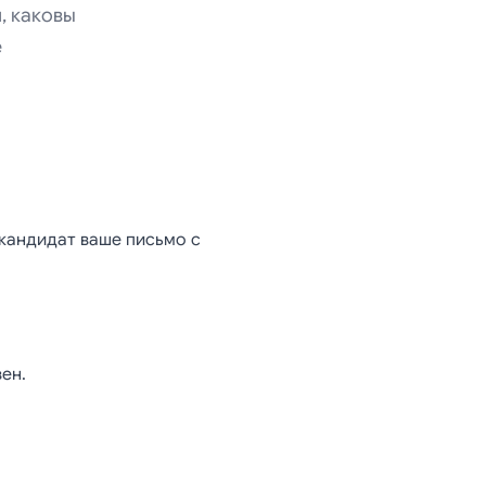
, каковы
е
в Gmail:
 кандидат ваше письмо с
ство по
ванию
ен.