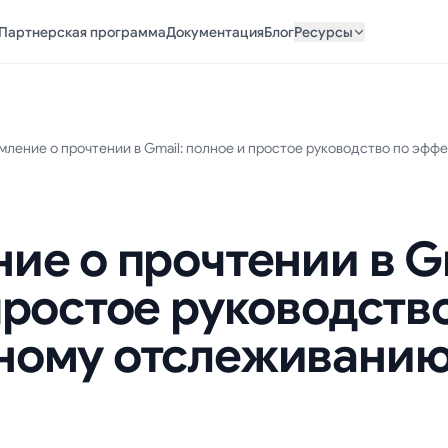
Партнерская программа
Документация
Блог
Ресурсы
ие о прочтении в Gm
простое руководств
ному отслеживанию