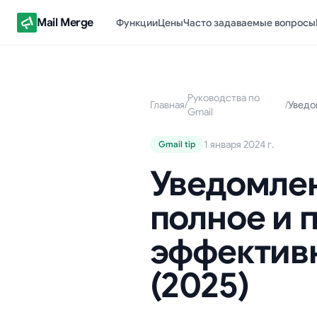
Mail Merge
Функции
Цены
Часто задаваемые вопросы
Руководства по
Главная
/
/
Gmail
1 января 2024 г.
Gmail tip
Уведомлен
полное и 
эффектив
(2025)