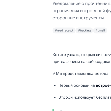
Уведомление о прочтении в 
ограничения встроенной фу
сторонние инструменты.
#read receipt
#tracking
#gmail
Уведомл
Хотите узнать, открыл ли пол
приглашением на собеседова
полное
⚡ Мы представим два метода:
эффе
Первый основан на
встрое
Второй использует беспла