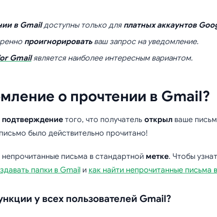
ии в Gmail
доступны только для
платных аккаунтов Goo
еренно
проигнорировать
ваш запрос на уведомление.
for Gmail
является наиболее интересным вариантом.
омление о прочтении в Gmail?
о
подтверждение
того, что получатель
открыл
ваше письмо
о письмо было действительно прочитано!
е непрочитанные письма в стандартной
метке
. Чтобы узна
здавать папки в Gmail
и
как найти непрочитанные письма в
функции у всех пользователей Gmail?