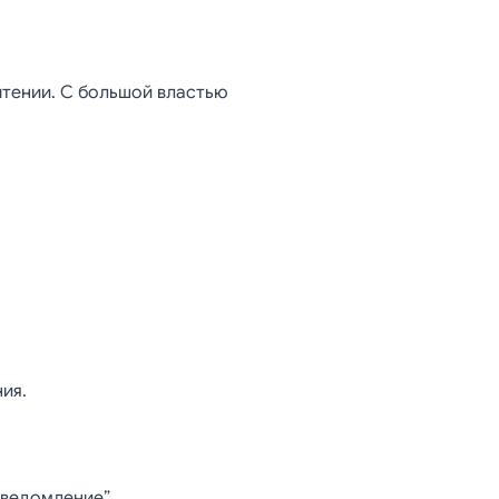
тении. С большой властью
ия.
ведомление”.