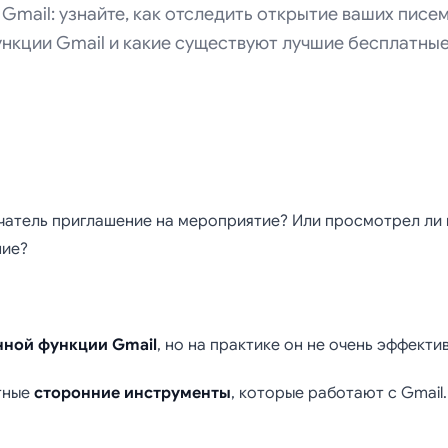
Gmail: узнайте, как отследить открытие ваших писем
нкции Gmail и какие существуют лучшие бесплатны
ение о прочтении 
учатель приглашение на мероприятие? Или просмотрел ли
ние?
 и простое руковод
ктивному отслежи
нной функции Gmail
, но на практике он не очень эффектив
писем (2025)
тные
сторонние инструменты
, которые работают с Gmail.