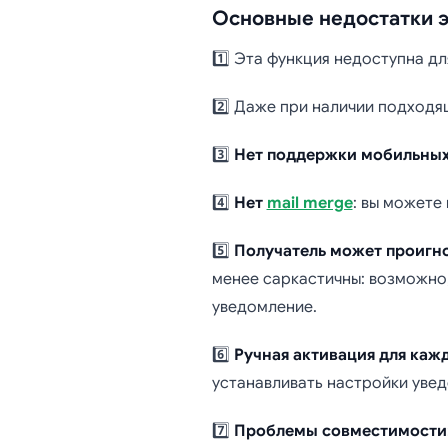
Основные недостатки 
1️⃣ Эта функция недоступна д
2️⃣ Даже при наличии подход
3️⃣
Нет поддержки мобильных
4️⃣
Нет
mail merge
: вы можете 
5️⃣
Получатель может проигн
менее саркастичны: возможно,
уведомление.
6️⃣
Ручная активация для каж
устанавливать настройки уве
7️⃣
Проблемы совместимости