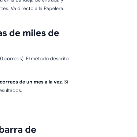
 en la Bandeja de entrada y
s. Va directo a la Papelera.
s de miles de
 correos). El método descrito
correos de un mes a la vez
. Si
esultados.
 barra de