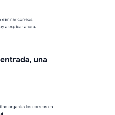
ivamente
 eliminar correos,
oy a explicar ahora.
eficiente
 entrada, una
l no organiza los correos en
uí
.