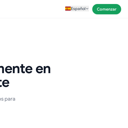
Español
Comenzar
mente en
te
os para