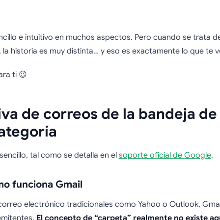
iminar correos mas
illo e intuitivo en muchos aspectos. Pero cuando se trata de
a historia es muy distinta… y eso es exactamente lo que te v
 de forma rápida y 
ra ti 😉
va de correos de la bandeja de
ategoría
encillo, tal como se detalla en el
soporte oficial de Google
.
mo funciona Gmail
e correo electrónico tradicionales como Yahoo o Outlook, Gmai
emitentes.
El concepto de “carpeta” realmente no existe aq