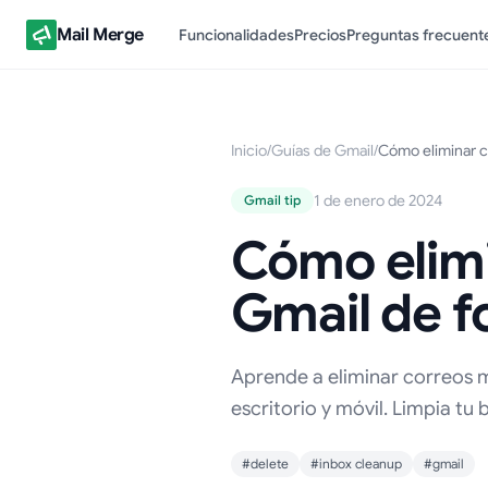
Mail Merge
Funcionalidades
Precios
Preguntas frecuent
Inicio
/
Guías de Gmail
/
Cómo eliminar c
1 de enero de 2024
Gmail tip
Cómo elim
Gmail de f
Aprende a eliminar correos 
escritorio y móvil. Limpia tu
#delete
#inbox cleanup
#gmail