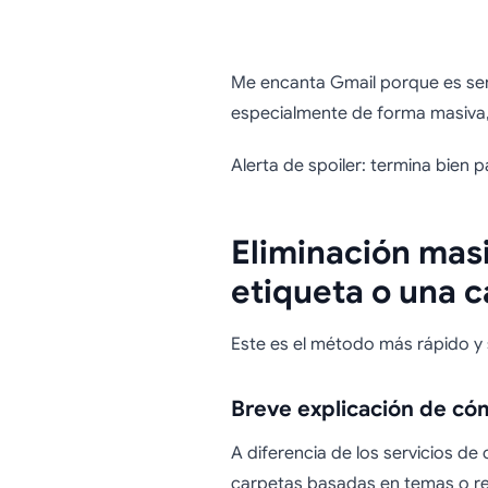
Cómo el
Me encanta Gmail porque es senc
especialmente de forma masiva, l
en Gmail
Alerta de spoiler: termina bien pa
Eliminación masi
etiqueta o una c
Este es el método más rápido y s
Breve explicación de có
A diferencia de los servicios d
carpetas basadas en temas o r