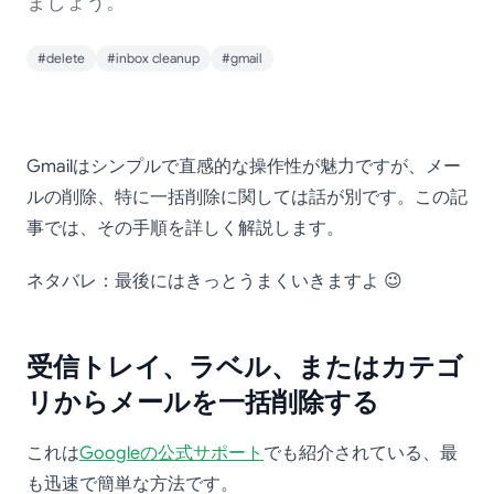
ましょう。
#delete
#inbox cleanup
#gmail
Gmailでメールを一括削
Gmailはシンプルで直感的な操作性が魅力ですが、メー
除する方法：迅速かつ効
ルの削除、特に一括削除に関しては話が別です。この記
事では、その手順を詳しく解説します。
率的な手順
ネタバレ：最後にはきっとうまくいきますよ 😉
受信トレイ、ラベル、またはカテゴ
リからメールを一括削除する
これは
Googleの公式サポート
でも紹介されている、最
も迅速で簡単な方法です。