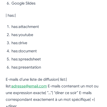
Google Slides
| has:|
has:attachment
has:youtube
has:drive
has:document
has:spreadsheet
has:presentation
E-mails d’une liste de diffusion| list:|
list:
adresse@email.com
E-mails contenant un mot ou
une expression exacte| ”…”| “dîner ce soir” E-mails
correspondant exactement à un mot spécifique| +|
+dîner