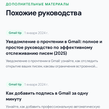
ДОПОЛНИТЕЛЬНЫЕ МАТЕРИАЛЫ
Похожие руководства
Уведомление о прочтении в Gmail:
1 января 2024 г.
Gmail tip
полное и простое руководство по
Уведомление о прочтении в Gmail: полное и
эффективному отслеживанию писем
простое руководство по эффективному
(2025)
отслеживанию писем (2025)
Уведомление о прочтении в Gmail: узнайте, как отследить
открытие ваших писем, каковы ограничения встроенной
функции Gmail и какие существуют лучшие бесплатные
сторонние инструменты.
Как добавить подпись в Gmail за одну
1 января 2024 г.
Gmail tip
минуту
Как добавить подпись в Gmail за одну
минуту
Узнайте, как добавить профессиональную автоматическую