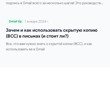
подпись в Gmail всего за несколько шагов! Это руководство
охватывает настройку на компьютере и мобильных
устройствах, использование нескольких подписей, HTML-
форматирование и советы по устранению неполадок.
Зачем и как использовать скрытую
1 января 2024 г.
Gmail tip
Забудьте о ручном вводе подписи!
копию (BCC) в письмах (и стоит ли?)
Зачем и как использовать скрытую копию
(BCC) в письмах (и стоит ли?)
Все, что вам нужно знать о скрытой копии (BCC), и как
использовать ее в Gmail