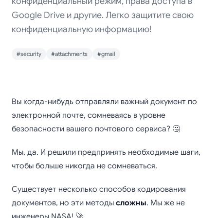
конфиденциальный режим, права доступа в
Google Drive и другие. Легко защитите свою
конфиденциальную информацию!
#security
#attachments
#gmail
Как безопасно
Вы когда-нибудь отправляли важный документ по
отправлять
электронной почте, сомневаясь в уровне
безопасности вашего почтового сервиса? 🤔
документы по
электронной почте
Мы, да. И решили предпринять необходимые шаги,
чтобы больше никогда не сомневаться.
Существует несколько способов кодирования
документов, но эти методы
сложны
. Мы же не
инженеры NASA! 🚀