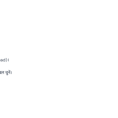
ead)।
ल चुनें।