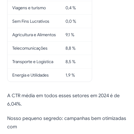
Viagens e turismo
0,4 %
Sem Fins Lucrativos
0,0 %
Agricultura e Alimentos
9,1 %
Telecomunicações
8,8 %
Transporte e Logística
8,5 %
Energia e Utilidades
1,9 %
A CTR média em todos esses setores em 2024 é de
6,04%.
Nosso pequeno segredo: campanhas bem otimizadas
com