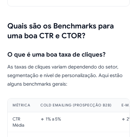
Quais são os Benchmarks para
uma boa CTR e CTOR?
O que é uma boa taxa de cliques?
As taxas de cliques variam dependendo do setor,
segmentação e nível de personalização. Aqui estão
alguns benchmarks gerais:
MÉTRICA
COLD EMAILING (PROSPECÇÃO B2B)
E-MAIL
CTR
🔹 1% a 5%
🔹 2% a
Média