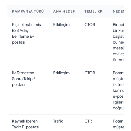
KAMPANYA TÜRÜ
ANA HEDEF
TEMEL KPI
NEDEN?
Kişiselleştirilmiş
Etkileşim
CTOR
Birincil h
B2B Aday
bir konu
Belirleme E-
başlatmakt
postası
bu neden
mesajla
etkileşim
önemlidir.
İlk Temastan
Etkileşim
CTOR
Potansiye
Sonra Takip E-
müşteri z
postası
ilk teması
kurmuştu
e-posta
ilgilerini
doğrulamal
Kaynak İçeren
Trafik
CTR
Potansiye
Takip E-postası
müşteri,