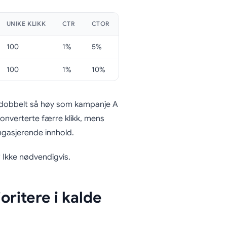
UNIKE KLIKK
CTR
CTOR
100
1%
5%
100
1%
10%
 dobbelt så høy som kampanje A
onverterte færre klikk, mens
gasjerende innhold.
 Ikke nødvendigvis.
oritere i kalde