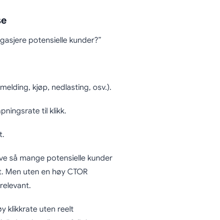
se
engasjere potensielle kunder?”
melding, kjøp, nedlasting, osv.).
ningsrate til klikk.
t.
ve så mange potensielle kunder
et. Men uten en høy CTOR
relevant.
øy klikkrate uten reelt