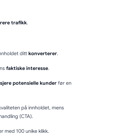
rere trafikk
.
nnholdet ditt
konverterer
.
ens
faktiske interesse
.
sjere potensielle kunder
før en
aliteten på innholdet, mens
handling (CTA).
r med 100 unike klikk.