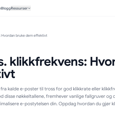
n
Blogg
Ressurser
s: Hvordan bruke dem effektivt
vs. klikkfrekvens: Hv
ivt
ra kalde e-poster til tross for god klikkrate eller klikkf
ned disse nøkkeltallene, fremhever vanlige fallgruver og 
imalisere e-postytelsen din. Oppdag hvordan du gjør kli