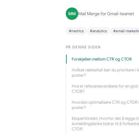
MM
Mail Merge for Gmail-teamet
#metrics
#analytics
#email marketi
PÅ DENNE SIDEN
Forskjellen mellom CTR og CTOR
Hvilket nøkkeltall bør du prioritere i 
poster?
Hva er referanseverdiene for en god
CTOR?
Hvordan optimalisere CTR og CTOR i
poster?
Ekspertinnsikt: Hvorfor det å legge ti
avmeldingslenke bidrar til å forbedr
CTOR