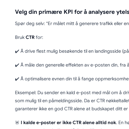
Velg din primære KPI for å analysere ytel
Spør deg selv: “Er målet mitt å generere trafikk eller 
Bruk
CTR
for:
✔️ Å drive flest mulig besøkende til en landingsside (på
✔️ Å måle den generelle effekten av e-posten din, fra åp
✔️ Å optimalisere evnen din til å fange oppmerksomhe
Eksempel: Du sender en kald e-post med mål om å dri
som mulig til en påmeldingsside. Da er CTR nøkkeltall
garanterer ikke en god CTR alene at budskapet ditt er 
🚨
I kalde e-poster er ikke CTR alene alltid nok
. En h