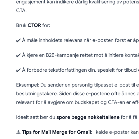
engasjement kan indikere dårlig kvalifisering av potensie
CTA.
Bruk
CTOR
for:
✔️ Å måle innholdets relevans når e-posten først er åp
✔️ Å kjøre en B2B-kampanje rettet mot å initiere kontak
✔️ Å forbedre tekstforfattingen din, spesielt for tilbud
Eksempel: Du sender en personlig tilpasset e-post til e
beslutningstakere. Siden disse e-postene ofte åpnes 
relevant for å avgjøre om budskapet og CTA-en er effe
Ideelt sett bør du
spore begge nøkkeltallene
for å få 
⚠️
Tips for Mail Merge for Gmail
: I kalde e-poster ka