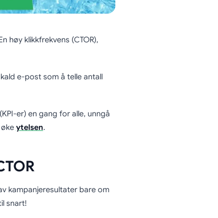
En høy klikkfrekvens (CTOR),
 kald e-post som å telle antall
 (KPI-er) en gang for alle, unngå
å øke
ytelsen
.
 CTOR
 av kampanjeresultater bare om
l snart!