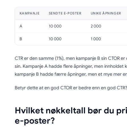
KAMPANJE
SENDTE E-POSTER
UNIKE ÅPNINGER
A
10 000
2 000
B
10 000
1 000
CTR er den samme (1%), men kampanje B sin CTOR er
sin. Kampanje A hadde flere åpninger, men innholdet k
kampanje B hadde færre åpninger, men et mye mer en
Betyr dette at en god CTOR er bedre enn en god CTR?
Hvilket nøkkeltall bør du pri
e-poster?