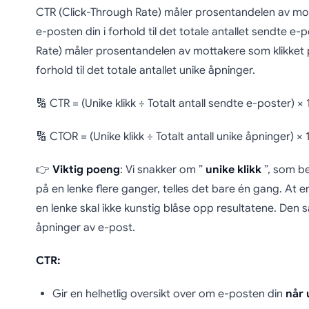
CTR (Click-Through Rate) måler prosentandelen av mott
e-posten din i forhold til det totale antallet sendte e
Rate) måler prosentandelen av mottakere som klikket p
forhold til det totale antallet unike åpninger.
🔢 CTR = (Unike klikk ÷ Totalt antall sendte e-poster) ×
🔢 CTOR = (Unike klikk ÷ Totalt antall unike åpninger) ×
👉
Viktig poeng
: Vi snakker om ”
unike klikk
”, som be
på en lenke flere ganger, telles det bare én gang. At 
en lenke skal ikke kunstig blåse opp resultatene. Den 
åpninger av e-post.
CTR:
Gir en helhetlig oversikt over om e-posten din
når 