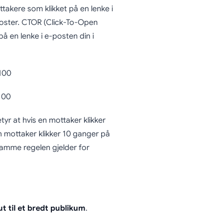
akere som klikket på en lenke i
-poster. CTOR (Click-To-Open
å en lenke i e-posten din i
 100
 100
tyr at hvis en mottaker klikker
en mottaker klikker 10 ganger på
samme regelen gjelder for
ut til et bredt publikum
.