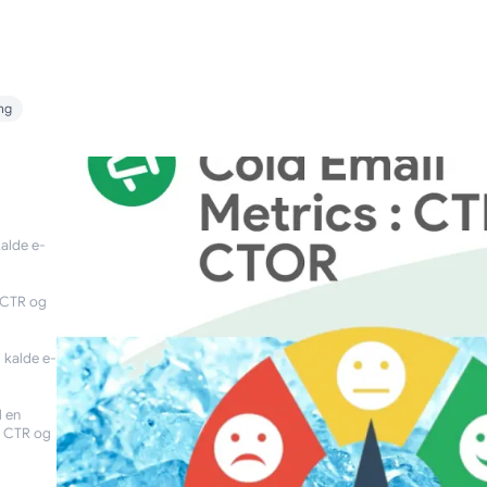
ng
kalde e-
 CTR og
 kalde e-
l en
e CTR og