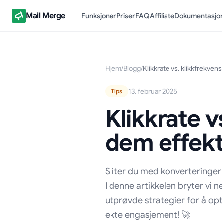
Mail Merge
Funksjoner
Priser
FAQ
Affiliate
Dokumentasjo
Hjem
/
Blogg
/
Klikkrate vs. klikkfrekven
13. februar 2025
Tips
Klikkrate 
dem effekt
Sliter du med konverteringer f
I denne artikkelen bryter vi 
utprøvde strategier for å opt
ekte engasjement! 🚀