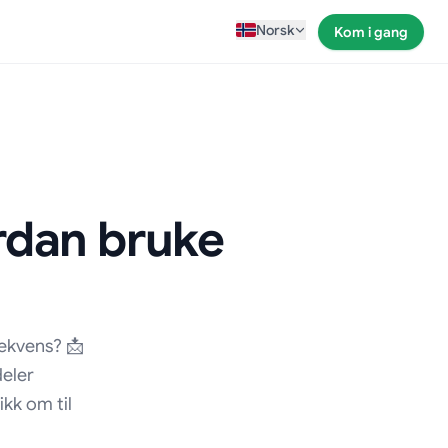
Norsk
Kom i gang
ordan bruke
rekvens? 📩
deler
kk om til