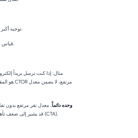
✔️ توجيه أكبر عدد من الزوار إلى صفحة هبوط (تسجيل، شراء، تنزيل، إلخ).
✔️ قياس التأثير العام لبريدك الإلكتروني، من معدل الفتح إلى النقرات.
مثال: إذا كنت ترسل بريداً إلكترو
في البريد الإلكتروني البارد، لا يكفي معدل CTR وحده دائماً
. معدل نقر مرتفع بدون تف
قد يشير إلى ضعف تأهيل العميل المحتمل أو عدم توافق عبارة الحث على اتخاذ إجراء (CTA).