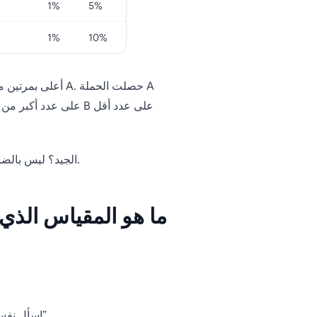
1%
5%
1%
10%
على عدد أكبر من مرا
هل يعني هذا أن معدل CTOR الجيد أفضل من معدل CTR الجيد؟ ليس بالضرورة.
ما هو المقياس الذي 
اسأل نفسك: “هل هدفي هو توليد الزيارات أم إشراك عملائي المحتملين؟”