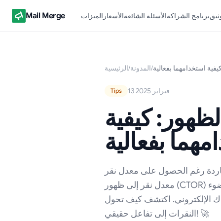
Mail Merge
وثيق
برنامج الشراكة
الأسئلة الشائعة
الأسعار
الميزات
يفية استخدامهما بفعالية
/
المدونة
/
الرئيسية
13 فبراير 2025
Tips
لظهور: كيفية
مهما بفعالية
رغم الحصول على معدل نقر (CTR) أو
معدل نقر إلى ظهور (CTOR) جيد؟ 📩 في هذا المقال، نقوم بتحليل هذه المقاييس الرئيسية، وتسليط الضوء
دك الإلكتروني. اكتشف كيف تحول
النقرات إلى تفاعل حقيقي! 🚀