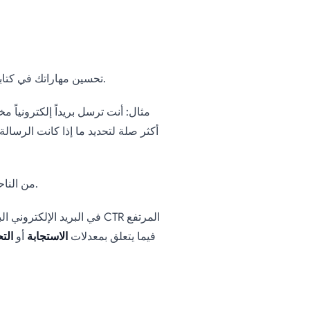
✔️ تحسين مهاراتك في كتابة النصوص، خاصة للعروض وعبارات الحث على اتخاذ إجراء.
مثال: أنت ترسل بريداً إلكترونياً 
للحصول على رؤية كاملة لأدائك.
من الناح
بشكل مفرط مضللاً. قم دائماً بتحليل CTR فيما يتعلق بمعدلات
الاستجابة
أو
الت