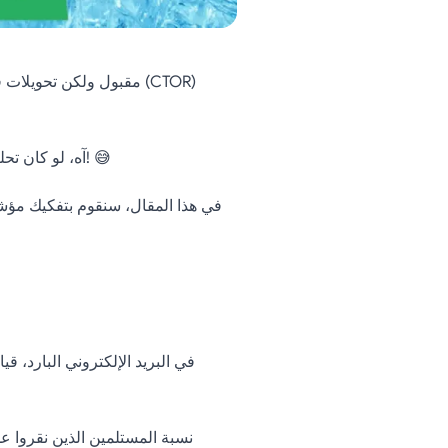
آه، لو كان تحليل أداء البريد الإلكتروني البارد بسيطاً مثل عد الردود المستلمة! 😅
في هذا المقال، سنقوم بتفكيك مؤشرا
في البريد الإلكتروني البارد، 