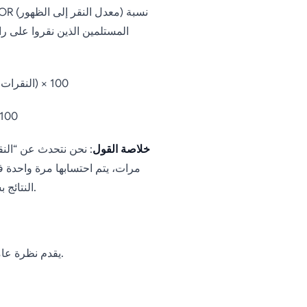
المستلمين الذين نقروا على را
🔢 CTR = (النقرات الفريدة ÷ إجمالي رسائل البريد الإلكتروني المرسلة) × 100
🔢 CTOR = (النقرات الفريدة ÷ إجمالي مرات الفتح الفريدة) × 
خلاصة القول
: نحن نتحدث عن “النق
النتائج بشكل مصطنع. تنطبق القاعدة نفسها على فتح البريد الإلكتروني.
.
يقدم نظرة عام