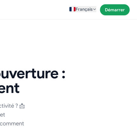
Français
Démarrer
ouverture :
ent
tivité ? 📩
 et
z comment