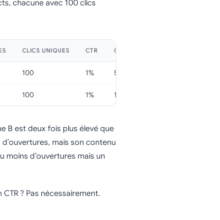
s, chacune avec 100 clics
ES
CLICS UNIQUES
CTR
CTOR
100
1%
5%
100
1%
10%
e B est deux fois plus élevé que
 d’ouvertures, mais son contenu
eu moins d’ouvertures mais un
on CTR ? Pas nécessairement.