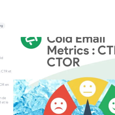
ng
old
n CTR et
TOR en
en de
 et le