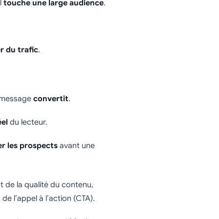
l
touche une large audience
.
r du trafic
.
re message
convertit
.
éel
du lecteur.
r les prospects
avant une
t de la qualité du contenu,
 l’appel à l’action (CTA).