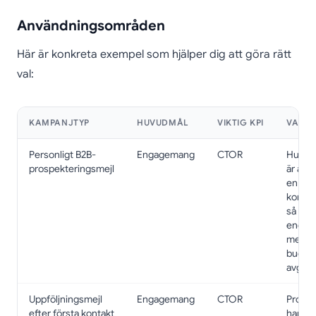
Användningsområden
Här är konkreta exempel som hjälper dig att göra rätt
val:
KAMPANJTYP
HUVUDMÅL
VIKTIG KPI
VARF
Personligt B2B-
Engagemang
CTOR
Huvud
prospekteringsmejl
är att 
en
konver
så
engag
med
budska
avgöra
Uppföljningsmejl
Engagemang
CTOR
Prospe
efter första kontakt
har re