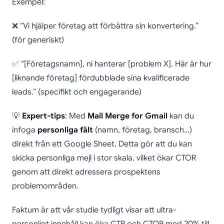
Exempel:
❌ “Vi hjälper företag att förbättra sin konvertering.”
(för generiskt)
✅ “[Företagsnamn], ni hanterar [problem X]. Här är hur
[liknande företag] fördubblade sina kvalificerade
leads.” (specifikt och engagerande)
💡
Expert-tips
: Med
Mail Merge for Gmail
kan du
infoga
personliga fält
(namn, företag, bransch…)
direkt från ett Google Sheet. Detta gör att du kan
skicka personliga mejl i stor skala, vilket ökar CTOR
genom att direkt adressera prospektens
problemområden.
Faktum är att vår studie tydligt visar att ultra-
personligt innehåll kan öka CTR och CTOR med 20% till