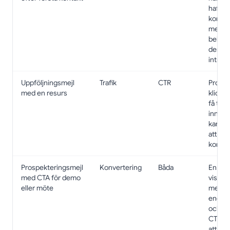
haft en
kontak
mejlet
bekräf
deras
intress
Uppföljningsmejl
Trafik
CTR
Prospe
med en resurs
klickar
få tillg
innehå
kan leda
att de
kontakt
Prospekteringsmejl
Konvertering
Båda
En br
med CTA för demo
visar a
eller möte
mejlet 
engag
och en
CTR be
att CT