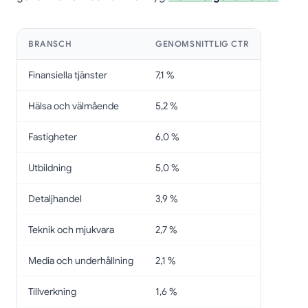
BRANSCH
GENOMSNITTLIG CTR
Finansiella tjänster
7,1 %
Hälsa och välmående
5,2 %
Fastigheter
6,0 %
Utbildning
5,0 %
Detaljhandel
3,9 %
Teknik och mjukvara
2,7 %
Media och underhållning
2,1 %
Tillverkning
1,6 %