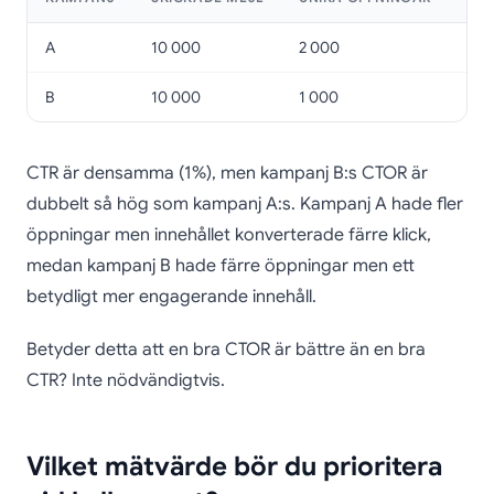
A
10 000
2 000
100
B
10 000
1 000
100
CTR är densamma (1%), men kampanj B:s CTOR är
dubbelt så hög som kampanj A:s. Kampanj A hade fler
öppningar men innehållet konverterade färre klick,
medan kampanj B hade färre öppningar men ett
betydligt mer engagerande innehåll.
Betyder detta att en bra CTOR är bättre än en bra
CTR? Inte nödvändigtvis.
Vilket mätvärde bör du prioritera