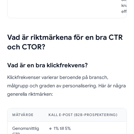
knappe
effekti
Vad är riktmärkena för en bra CTR
och CTOR?
Vad är en bra klickfrekvens?
Klickfrekvenser varierar beroende på bransch,
målgrupp och graden av personalisering. Här är några
generella riktmärken:
MÄTVÄRDE
KALL E-POST (B2B-PROSPEKTERING)
E-
Genomsnittlig
🔹 1% till 5%
🔹 