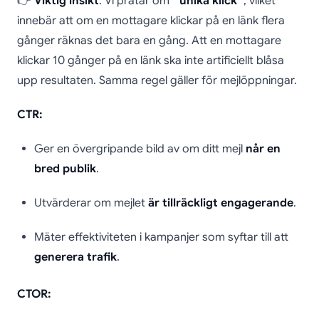
👉
Viktig insikt
: Vi pratar om ”
unika klick
”, vilket
innebär att om en mottagare klickar på en länk flera
gånger räknas det bara en gång. Att en mottagare
klickar 10 gånger på en länk ska inte artificiellt blåsa
upp resultaten. Samma regel gäller för mejlöppningar.
CTR:
Ger en övergripande bild av om ditt mejl
når en
bred publik
.
Utvärderar om mejlet
är tillräckligt engagerande
.
Mäter effektiviteten i kampanjer som syftar till att
generera trafik
.
CTOR: