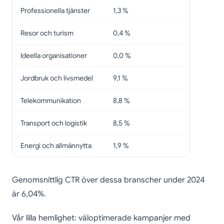
Professionella tjänster
1,3 %
Resor och turism
0,4 %
Ideella organisationer
0,0 %
Jordbruk och livsmedel
9,1 %
Telekommunikation
8,8 %
Transport och logistik
8,5 %
Energi och allmännytta
1,9 %
Genomsnittlig CTR över dessa branscher under 2024
är 6,04%.
Vår lilla hemlighet: väloptimerade kampanjer med