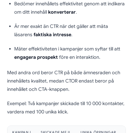
Bedömer innehållets effektivitet genom att indikera
om ditt innehåll
konverterar
.
Är mer exakt än CTR när det gäller att mäta
läsarens
faktiska intresse
.
Mäter effektiviteten i kampanjer som syftar till att
engagera prospekt
före en interaktion.
Med andra ord beror CTR på både ämnesraden och
innehållets kvalitet, medan CTOR endast beror på
innehållet och CTA-knappen.
Exempel: Två kampanjer skickade till 10 000 kontakter,
vardera med 100 unika klick.
KAMPANJ
SKICKADE MEJL
UNIKA ÖPPNINGAR
UNI