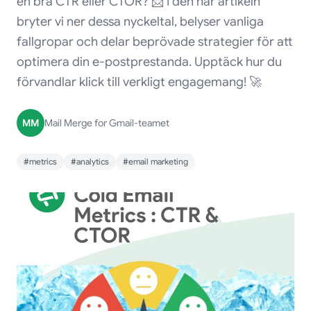
en bra CTR eller CTOR? 📩 I den här artikeln
bryter vi ner dessa nyckeltal, belyser vanliga
fallgropar och delar beprövade strategier för att
optimera din e-postprestanda. Upptäck hur du
förvandlar klick till verkligt engagemang! 🚀
MM
Mail Merge for Gmail-teamet
#metrics
#analytics
#email marketing