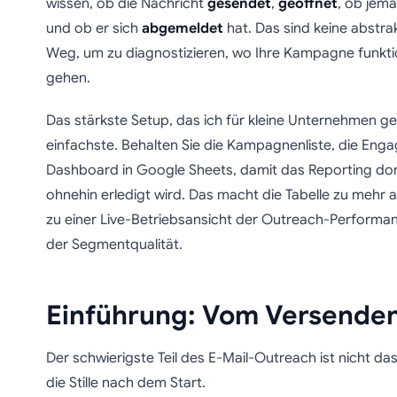
wissen, ob die Nachricht
gesendet
,
geöffnet
, ob jem
und ob er sich
abgemeldet
hat. Das sind keine abstrak
Weg, um zu diagnostizieren, wo Ihre Kampagne funkti
gehen.
Das stärkste Setup, das ich für kleine Unternehmen g
einfachste. Behalten Sie die Kampagnenliste, die En
Dashboard in Google Sheets, damit das Reporting dort 
ohnehin erledigt wird. Das macht die Tabelle zu mehr als
zu einer Live-Betriebsansicht der Outreach-Performan
der Segmentqualität.
Einführung: Vom Versende
Der schwierigste Teil des E-Mail-Outreach ist nicht d
die Stille nach dem Start.