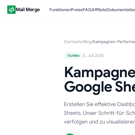
Mail Merge
Funktionen
Preise
FAQ
Affiliate
Dokumentatio
Startseite
/
Blog
/
Kampagnen-Performanc
5. Juli 2026
Guides
Kampagnen
Google Sh
Erstellen Sie effektive Das
Sheets. Unser Schritt-für-Sc
verfolgen und zu visualisieren