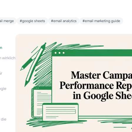
il merge
#google sheets
#email analytics
#email marketing guide
en
 wirklich
ür
ogle
 die