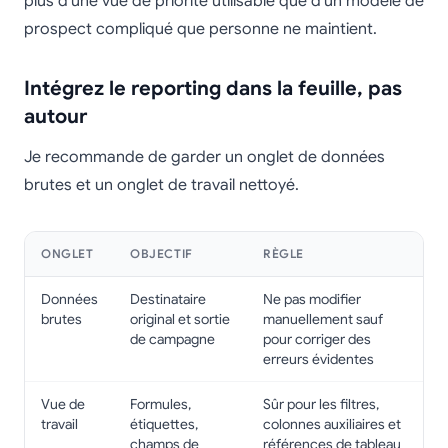
plus d’une vue de priorité utilisable que d’un modèle de
prospect compliqué que personne ne maintient.
Intégrez le reporting dans la feuille, pas
autour
Je recommande de garder un onglet de données
brutes et un onglet de travail nettoyé.
ONGLET
OBJECTIF
RÈGLE
Données
Destinataire
Ne pas modifier
brutes
original et sortie
manuellement sauf
de campagne
pour corriger des
erreurs évidentes
Vue de
Formules,
Sûr pour les filtres,
travail
étiquettes,
colonnes auxiliaires et
champs de
références de tableau