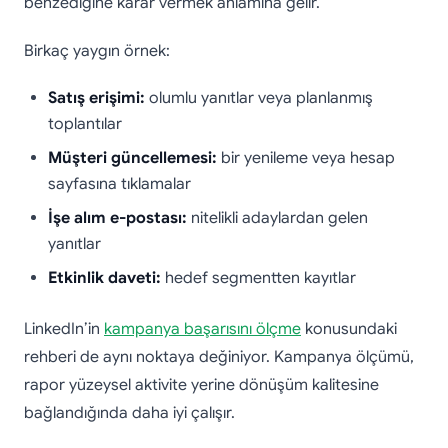
benzediğine karar vermek anlamına gelir.
Birkaç yaygın örnek:
Satış erişimi:
olumlu yanıtlar veya planlanmış
toplantılar
Müşteri güncellemesi:
bir yenileme veya hesap
sayfasına tıklamalar
İşe alım e-postası:
nitelikli adaylardan gelen
yanıtlar
Etkinlik daveti:
hedef segmentten kayıtlar
LinkedIn’in
kampanya başarısını ölçme
konusundaki
rehberi de aynı noktaya değiniyor. Kampanya ölçümü,
rapor yüzeysel aktivite yerine dönüşüm kalitesine
bağlandığında daha iyi çalışır.