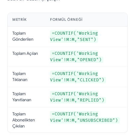
METRIK
FORMÜL ÖRNEĞI
Toplam
=COUNTIF('Working
Gönderilen
View'!M:M,"SENT")
Toplam Açılan
=COUNTIF('Working
View'!M:M,"OPENED")
Toplam
=COUNTIF('Working
Tıklanan
View'!M:M,"CLICKED")
Toplam
=COUNTIF('Working
Yanıtlanan
View'!M:M,"REPLIED")
Toplam
=COUNTIF('Working
Abonelikten
View'!M:M,"UNSUBSCRIBED")
Çıkılan