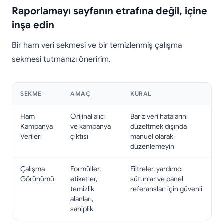
Raporlamayı sayfanın etrafına değil, içine
inşa edin
Bir ham veri sekmesi ve bir temizlenmiş çalışma
sekmesi tutmanızı öneririm.
SEKME
AMAÇ
KURAL
Ham
Orijinal alıcı
Bariz veri hatalarını
Kampanya
ve kampanya
düzeltmek dışında
Verileri
çıktısı
manuel olarak
düzenlemeyin
Çalışma
Formüller,
Filtreler, yardımcı
Görünümü
etiketler,
sütunlar ve panel
temizlik
referansları için güvenli
alanları,
sahiplik