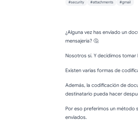
#security
#attachments
#gmail
Cómo e
¿Alguna vez has enviado un docu
mensajería? 🤔
segu
Nosotros sí. Y decidimos tomar 
Existen varias formas de codif
Además, la codificación de doc
destinatario pueda hacer despué
Por eso preferimos un método s
enviados.