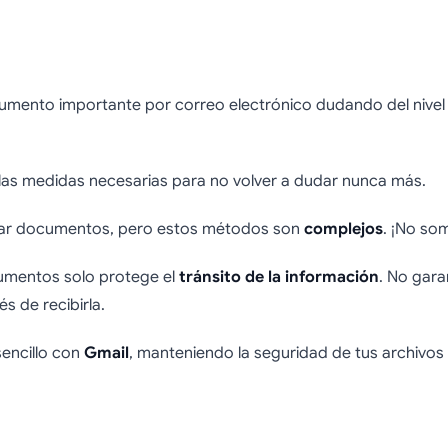
nviar documentos d
mento importante por correo electrónico dudando del nivel 
ra por correo electr
las medidas necesarias para no volver a dudar nunca más.
icar documentos, pero estos métodos son
complejos
. ¡No so
umentos solo protege el
tránsito de la información
. No gara
s de recibirla.
encillo con
Gmail
, manteniendo la seguridad de tus archivos