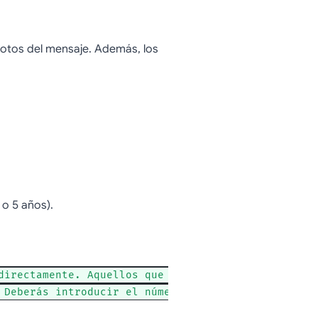
fotos del mensaje. Además, los
 o 5 años).
directamente. Aquellos que no usan Gmail recibirán
 Deberás introducir el número de teléfono del dest