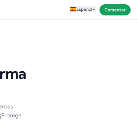
Español
Comenzar
orma
entas
 ¡Protege