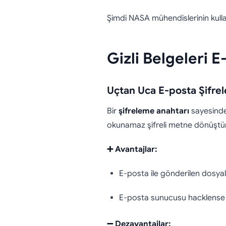
Şimdi NASA mühendislerinin kullan
Gizli Belgeleri E
Uçtan Uca E-posta Şifre
Bir
şifreleme anahtarı
sayesinde 
okunamaz şifreli metne dönüştür
➕ Avantajlar:
E-posta ile gönderilen dosyala
E-posta sunucusu hacklense b
➖ Dezavantajlar: