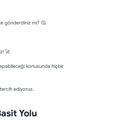
venli Bir
ge gönderdiniz mi? 🤔
iniz
z! 🚀
 yapabileceği konusunda hiçbir
 tercih ediyoruz.
asit Yolu