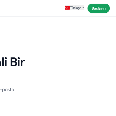
Türkçe
Başlayın
i Bir
 e-posta