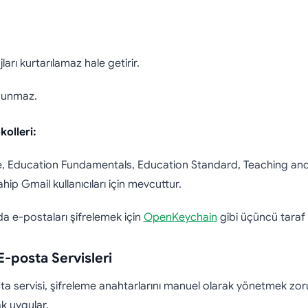
rı kurtarılamaz hale getirir.
 sunmaz.
olleri:
rise, Education Fundamentals, Education Standard, Teaching a
ip Gmail kullanıcıları için mevcuttur.
da e-postaları şifrelemek için
OpenKeychain
gibi üçüncü taraf 
E-posta Servisleri
sta servisi, şifreleme anahtarlarını manuel olarak yönetmek 
k uygular.