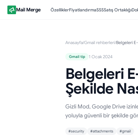
Mail Merge
Özellikler
Fiyatlandırma
SSS
Satış Ortaklığı
Do
Anasayfa
/
Gmail rehberleri
/
Belgeleri E
1 Ocak 2024
Gmail tip
Belgeleri E
Şekilde Nas
Gizli Mod, Google Drive izinle
yoluyla güvenli bir şekilde g
#security
#attachments
#gmail