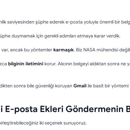
i E-posta Yoluyla Gü
nlik seviyesinden şüphe ederek e-posta yoluyla önemli bir bel
ilde Nasıl Gönderirs
şüphe duymamak için gerekli adımları atmaya karar verdik.
lu var, ancak bu yöntemler
karmaşık
. Biz NASA mühendisi değili
ızca
bilginin iletimini
korur. Alıcının belgeyi aldıktan sonra ne
dikten sonra bile güvenliği koruyan
Gmail
ile basit bir yöntemi
i E-posta Ekleri Göndermenin B
birleştirebileceğiniz iki seçenek sunuyoruz.