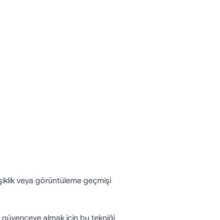
eğişiklik veya görüntüleme geçmişi
ı güvenceye almak için bu tekniği