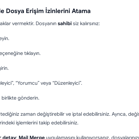
e Dosya Erişim İzinlerini Atama
 haklar vermektir. Dosyanın
sahibi
siz kalırsınız:
eyin.
çeneğine tıklayın.
irin.
leyici”, “Yorumcu” veya “Düzenleyici”.
birlikte gönderin.
istediğiniz zaman değiştirebilir ve iptal edebilirsiniz. Ayrıca, d
indeki işlemlerini takip edebilirsiniz.
r detay
:
Mail Merge
uygulamasını kullanıyorsanız, dosyalarınız