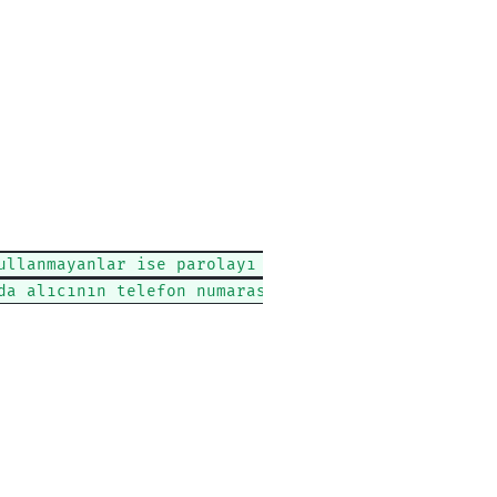
ullanmayanlar ise parolayı e-posta yoluyla alacakt
da alıcının telefon numarasını girmeniz gerekecekt