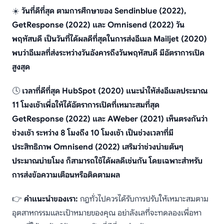
☀️
วันที่ดีที่สุด
ตามการศึกษาของ Sendinblue (2022),
GetResponse (2022) และ Omnisend (2022) วัน
พฤหัสบดี เป็นวันที่ได้ผลดีที่สุดในการส่งอีเมล Mailjet (2020)
พบว่าอีเมลที่ส่งระหว่างวันอังคารถึงวันพฤหัสบดี มีอัตราการเปิด
สูงสุด
🕓
เวลาที่ดีที่สุด
HubSpot (2020) แนะนำให้ส่งอีเมลประมาณ
11 โมงเช้าเพื่อให้ได้อัตราการเปิดที่เหมาะสมที่สุด
GetResponse (2022) และ AWeber (2021) เห็นตรงกันว่า
ช่วงเช้า ระหว่าง 8 โมงถึง 10 โมงเช้า เป็นช่วงเวลาที่มี
ประสิทธิภาพ Omnisend (2022) เสริมว่าช่วงบ่ายต้นๆ
ประมาณบ่ายโมง ก็สามารถใช้ได้ผลดีเช่นกัน โดยเฉพาะสำหรับ
การส่งข้อความเตือนหรือติดตามผล
👉
คำแนะนำของเรา:
กฎทั่วไปควรได้รับการปรับให้เหมาะสมตาม
อุตสาหกรรมและเป้าหมายของคุณ อย่าลังเลที่จะทดลองเพื่อหา