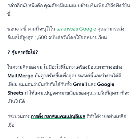
กล่าวอีกนัยหนึ่งคือ คุณต้องมีแผนแบบชำระเงินเพื่อเข้าถึงฟังก์ชัน
นี้
นอกจากนี้ ตามที่ระบุไว้ใน
เอกสารของ Google
คุณสามารถส่ง
อีเมลได้สูงสุด 1,500 ฉบับต่อวันโดยใช้จดหมายเวียน
❓
คุ้มค่าหรือไม่?
ในความคิดของผม ไม่มีอะไรดีไปกว่าเครื่องมือเฉพาะทางอย่าง
Mail Merge
มันถูกสร้างขึ้นเพื่อจุดประสงค์นี้และทำงานได้ดี
เยี่ยม แน่นอนว่ามันเข้ากันได้กับทั้ง
Gmail
และ
Google
Sheets
ทำให้แคมเปญจดหมายเวียนของคุณราบรื่นที่สุดเท่าที่จะ
เป็นไปได้
กระบวนการ
การตั้งเวลาส่งแคมเปญอีเมล
ก็ทำได้ง่ายอย่างเหลือ
เชื่อ