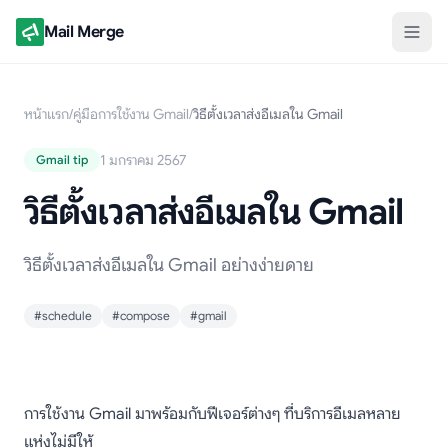
Mail Merge
หน้าแรก
/
คู่มือการใช้งาน Gmail
/
วิธีตั้งเวลาส่งอีเมลใน Gmail
1 มกราคม 2567
Gmail tip
วิธีตั้งเวลาส่งอีเมลใน Gmail
วิธีตั้งเวลาส่งอีเมลใน Gmail อย่างง่ายดาย
#schedule
#compose
#gmail
วิธีตั้งเวลาส่งอีเมลใน
การใช้งาน Gmail มาพร้อมกับฟีเจอร์ต่างๆ ที่บริการอีเมลหลาย
Gmail
แห่งไม่มีให้