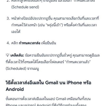
คลิกที่ลูกศรชี้ลงเล็กๆ ข้างปุ่มส่ง แล้วเลือก “กำหนดเวลาส่ง”
(Schedule send)
หน้าต่างป๊อปอัปจะปรากฏขึ้น คุณสามารถเลือกวันที่และเวลาที่
กำหนดไว้ล่วงหน้า (เช่น “พรุ่งนี้เช้า”) หรือตั้งค่าวันที่และเวลา
เองได้
คลิก
กำหนดเวลาส่ง
เพื่อยืนยัน
💡
เคล็ดลับ:
ข้อความยืนยันจะปรากฏขึ้นชั่วครู่ คุณสามารถดูอีเมล
ที่ตั้งเวลาไว้ทั้งหมดได้โดยเลือกโฟลเดอร์ “กำหนดเวลาแล้ว”
(Scheduled) จากเมนู
วิธีตั้งเวลาส่งอีเมลใน Gmail บน iPhone หรือ
Android
ขั้นตอนการตั้งเวลาส่งอีเมลในแอป Gmail เหมือนกันทั้งบน
iPhone และอุปกรณ์ Android นี่คือวิธีการทำบนทั้งสอง