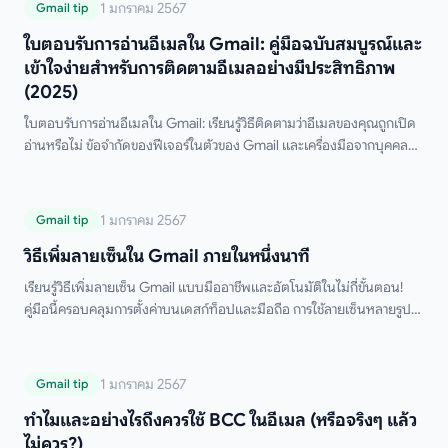
ใบตอบรับการอ่านอีเมลใน Gmail: คู่มือฉบับ
1 มกราคม 2567
Gmail tip
สมบูรณ์และเข้าใจง่ายสำหรับการติดตามอีเมลอย่าง
ใบตอบรับการอ่านอีเมลใน Gmail: คู่มือฉบับสมบูรณ์และ
มีประสิทธิภาพ (2025)
เข้าใจง่ายสำหรับการติดตามอีเมลอย่างมีประสิทธิภาพ
(2025)
ใบตอบรับการอ่านอีเมลใน Gmail: เรียนรู้วิธีติดตามว่าอีเมลของคุณถูกเปิด
อ่านหรือไม่ ข้อจำกัดของฟีเจอร์ในตัวของ Gmail และเครื่องมือจากบุคคลที่
สามที่ดีที่สุด
วิธีเพิ่มลายเซ็นใน Gmail ภายในหนึ่งนาที
1 มกราคม 2567
Gmail tip
วิธีเพิ่มลายเซ็นใน Gmail ภายในหนึ่งนาที
เรียนรู้วิธีเพิ่มลายเซ็น Gmail แบบมืออาชีพและอัตโนมัติในไม่กี่ขั้นตอน!
คู่มือนี้ครอบคลุมการตั้งค่าบนเดสก์ท็อปและมือถือ การใช้ลายเซ็นหลายรูป
แบบ การจัดรูปแบบ HTML และเคล็ดลับการแก้ไขปัญหา บอกลาการพิมพ์
ลายเซ็นเองได้เลย!
ทำไมและอย่างไรถึงควรใช้ BCC ในอีเมล (หรือจริงๆ
1 มกราคม 2567
Gmail tip
แล้วไม่ควร?)
ทำไมและอย่างไรถึงควรใช้ BCC ในอีเมล (หรือจริงๆ แล้ว
ไม่ควร?)