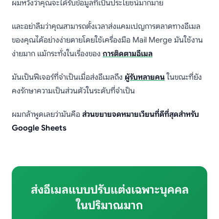
ผมหวังว่าคุณจะได้รับข้อมูลที่เป็นประโยชน์มากมาย
และอย่าลืมว่าคุณสามารถตั้งเวลาส่งแคมเปญการตลาดทางอีเมล
ของคุณได้อย่างง่ายดายโดยใช้เครื่องมือ Mail Merge มันใช้งาน
ง่ายมาก แม้กระทั่งในเรื่องของ
การติดตามอีเมล
มันเป็นฟีเจอร์ที่จำเป็นเมื่อส่งอีเมลถึง
ผู้รับหลายคน
ในขณะที่ยัง
คงรักษาความเป็นส่วนตัวในระดับที่จำเป็น
ผมกล้าพูดเลยว่ามันคือ
ส่วนขยายจดหมายเวียนที่ดีที่สุดสำหรับ
Google Sheets
ส่งอีเมลแบบปรับแต่งเฉพาะบุคคล
ในปริมาณมาก