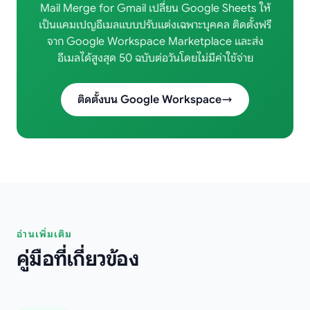
Mail Merge for Gmail เปลี่ยน Google Sheets ให้
เป็นแคมเปญอีเมลแบบปรับแต่งเฉพาะบุคคล ติดตั้งฟรี
จาก Google Workspace Marketplace และส่ง
อีเมลได้สูงสุด 50 ฉบับต่อวันโดยไม่มีค่าใช้จ่าย
ติดตั้งบน Google Workspace
อ่านเพิ่มเติม
คู่มือที่เกี่ยวข้อง