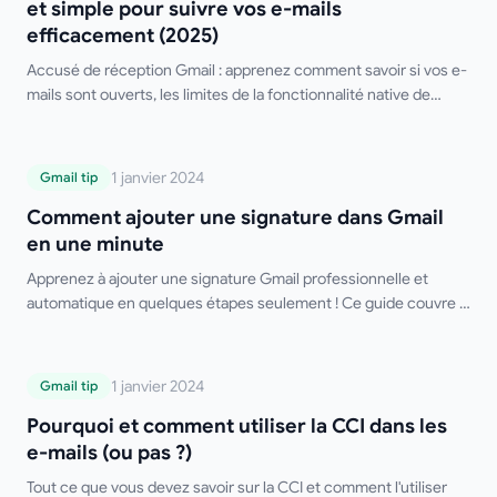
et simple pour suivre vos e-mails
efficacement (2025)
Accusé de réception Gmail : apprenez comment savoir si vos e-
mails sont ouverts, les limites de la fonctionnalité native de
Gmail et les meilleurs outils tiers gratuits.
Comment ajouter une signature dans
1 janvier 2024
Gmail tip
Gmail en une minute
Comment ajouter une signature dans Gmail
en une minute
Apprenez à ajouter une signature Gmail professionnelle et
automatique en quelques étapes seulement ! Ce guide couvre la
configuration sur ordinateur et mobile, les signatures multiples,
le formatage HTML et des conseils de dépannage. Dites adieu à
la saisie manuelle de votre signature !
Pourquoi et comment utiliser la CCI dans
1 janvier 2024
Gmail tip
les e-mails (ou pas ?)
Pourquoi et comment utiliser la CCI dans les
e-mails (ou pas ?)
Tout ce que vous devez savoir sur la CCI et comment l'utiliser