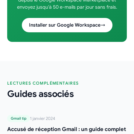
depuis le Google Workspace Marketplace et
envoyez jusqu'à 50 e-mails par jour sans frais.
Installer sur Google Workspace
LECTURES COMPLÉMENTAIRES
Guides associés
Accusé de réception Gmail : un guide
1 janvier 2024
Gmail tip
complet et simple pour suivre vos e-mails
Accusé de réception Gmail : un guide complet
efficacement (2025)