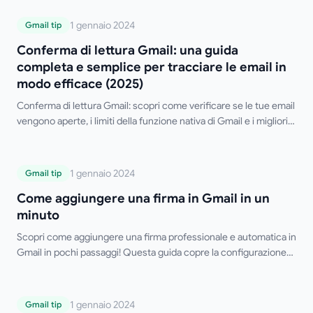
Conferma di lettura Gmail: una guida
1 gennaio 2024
Gmail tip
completa e semplice per tracciare le
Conferma di lettura Gmail: una guida
email in modo efficace (2025)
completa e semplice per tracciare le email in
modo efficace (2025)
Conferma di lettura Gmail: scopri come verificare se le tue email
vengono aperte, i limiti della funzione nativa di Gmail e i migliori
strumenti gratuiti di terze parti.
Come aggiungere una firma in Gmail in
1 gennaio 2024
Gmail tip
un minuto
Come aggiungere una firma in Gmail in un
minuto
Scopri come aggiungere una firma professionale e automatica in
Gmail in pochi passaggi! Questa guida copre la configurazione
su desktop e mobile, firme multiple, formattazione HTML e
suggerimenti per la risoluzione dei problemi. Dì addio alla
digitazione manuale della tua firma!
Perché e come usare il BCC nelle email (o
1 gennaio 2024
Gmail tip