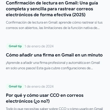
Confirmación de lectura en Gmail: Una guía
correos electrónicos de forma efectiva
completa y sencilla para rastrear correos
(2025)
electrónicos de forma efectiva (2025)
Confirmación de lectura en Gmail: aprende cómo rastrear si tus
correos son abiertos, las limitaciones de la función nativa de
Gmail y las mejores herramientas gratuitas de terceros.
Cómo añadir una firma en Gmail en un
1 de enero de 2024
Gmail tip
minuto
Cómo añadir una firma en Gmail en un minuto
¡Aprende a añadir una firma profesional y automática en Gmail
en solo unos pasos! Esta guía cubre configuraciones de
escritorio y móvil, firmas múltiples, formato HTML y consejos de
solución de problemas. ¡Olvídate de escribir tu firma
manualmente!
Por qué y cómo usar CCO en correos
1 de enero de 2024
Gmail tip
electrónicos (¿o no?)
Por qué y cómo usar CCO en correos
electrónicos (¿o no?)
Todo lo que necesitas saber sobre CCO y cómo usarlo en Gmail