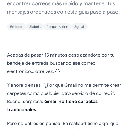
encontrar correos más rápido y mantener tus
mensajes ordenados con esta guía paso a paso.
#folders
#labels
#organization
#gmail
Cómo crear carpetas
Acabas de pasar 15 minutos desplazándote por tu
en Gmail para
bandeja de entrada buscando ese correo
electrónico… otra vez. 😤
mantener tus correos
organizados (2025)
Y ahora piensas: “¿Por qué Gmail no me permite crear
carpetas como cualquier otro servicio de correo?”.
Bueno, sorpresa:
Gmail no tiene carpetas
tradicionales
.
Pero no entres en pánico. En realidad tiene algo igual