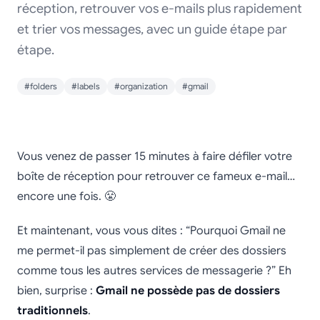
réception, retrouver vos e-mails plus rapidement
et trier vos messages, avec un guide étape par
étape.
#folders
#labels
#organization
#gmail
Comment créer des
Vous venez de passer 15 minutes à faire défiler votre
dossiers dans Gmail
boîte de réception pour retrouver ce fameux e-mail…
encore une fois. 😤
pour organiser vos e-
mails (2025)
Et maintenant, vous vous dites : “Pourquoi Gmail ne
me permet-il pas simplement de créer des dossiers
comme tous les autres services de messagerie ?” Eh
bien, surprise :
Gmail ne possède pas de dossiers
traditionnels
.