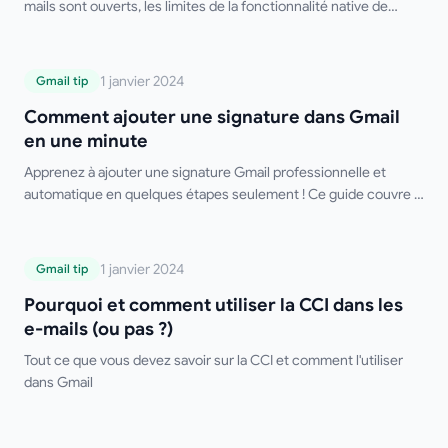
mails sont ouverts, les limites de la fonctionnalité native de
Gmail et les meilleurs outils tiers gratuits.
Comment ajouter une signature dans
1 janvier 2024
Gmail tip
Gmail en une minute
Comment ajouter une signature dans Gmail
en une minute
Apprenez à ajouter une signature Gmail professionnelle et
automatique en quelques étapes seulement ! Ce guide couvre la
configuration sur ordinateur et mobile, les signatures multiples,
le formatage HTML et des conseils de dépannage. Dites adieu à
la saisie manuelle de votre signature !
Pourquoi et comment utiliser la CCI dans
1 janvier 2024
Gmail tip
les e-mails (ou pas ?)
Pourquoi et comment utiliser la CCI dans les
e-mails (ou pas ?)
Tout ce que vous devez savoir sur la CCI et comment l'utiliser
dans Gmail