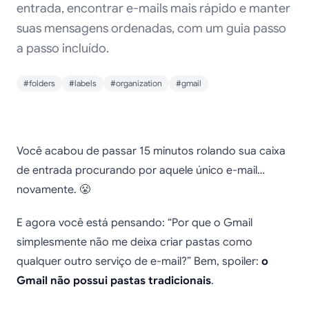
entrada, encontrar e-mails mais rápido e manter
suas mensagens ordenadas, com um guia passo
a passo incluído.
#folders
#labels
#organization
#gmail
Como criar pastas no
Você acabou de passar 15 minutos rolando sua caixa
Gmail para manter
de entrada procurando por aquele único e-mail…
novamente. 😤
seus e-mails
organizados (2025)
E agora você está pensando: “Por que o Gmail
simplesmente não me deixa criar pastas como
qualquer outro serviço de e-mail?” Bem, spoiler:
o
Gmail não possui pastas tradicionais
.