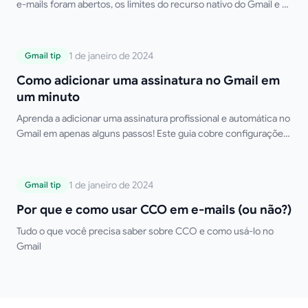
e-mails foram abertos, os limites do recurso nativo do Gmail e as
melhores ferramentas gratuitas de terceiros.
Como adicionar uma assinatura no Gmail
1 de janeiro de 2024
Gmail tip
em um minuto
Como adicionar uma assinatura no Gmail em
um minuto
Aprenda a adicionar uma assinatura profissional e automática no
Gmail em apenas alguns passos! Este guia cobre configurações
para desktop e dispositivos móveis, múltiplas assinaturas,
formatação HTML e dicas de solução de problemas. Diga adeus
à digitação manual da sua assinatura!
Por que e como usar CCO em e-mails (ou
1 de janeiro de 2024
Gmail tip
não?)
Por que e como usar CCO em e-mails (ou não?)
Tudo o que você precisa saber sobre CCO e como usá-lo no
Gmail