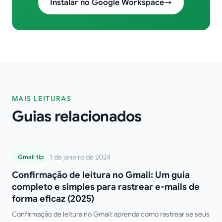
Instalar no Google Workspace
MAIS LEITURAS
Guias relacionados
Confirmação de leitura no Gmail: Um guia
1 de janeiro de 2024
Gmail tip
completo e simples para rastrear e-mails
Confirmação de leitura no Gmail: Um guia
de forma eficaz (2025)
completo e simples para rastrear e-mails de
forma eficaz (2025)
Confirmação de leitura no Gmail: aprenda como rastrear se seus